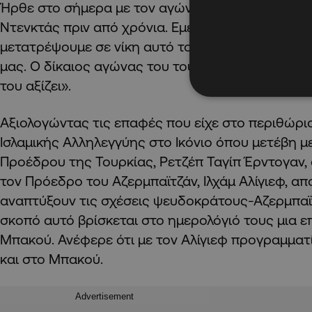
Ήρθε στο σήμερα με τον αγώνα που διεξήγαγαν ο
Ντενκτάς πριν από χρόνια. Εμείς καταβάλλουμε π
μετατρέψουμε σε νίκη αυτό τον αγώνα. Όμως να 
μας. Ο δίκαιος αγώνας του τουρκοκυπριακού λαο
του αξίζει».
Αξιολογώντας τις επαφές που είχε στο περιθώρ
Ισλαμικής Αλληλεγγύης στο Ικόνιο όπου μετέβη 
Προέδρου της Τουρκίας, Ρετζέπ Ταγίπ Έρντογαν, ο
τον Πρόεδρο του Αζερμπαϊτζάν, Ιλχάμ Αλίγιεφ, α
αναπτύξουν τις σχέσεις ψευδοκράτους-Αζερμπαϊτζ
σκοπό αυτό βρίσκεται στο ημερολόγιό τους μια ε
Μπακού. Ανέφερε ότι με τον Αλίγιεφ προγραμματ
και στο Μπακού.
Advertisement