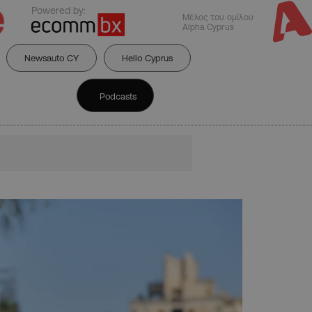
Powered by:
Μέλος του ομίλου
Alpha Cyprus
Newsauto CY
Hello Cyprus
Podcasts