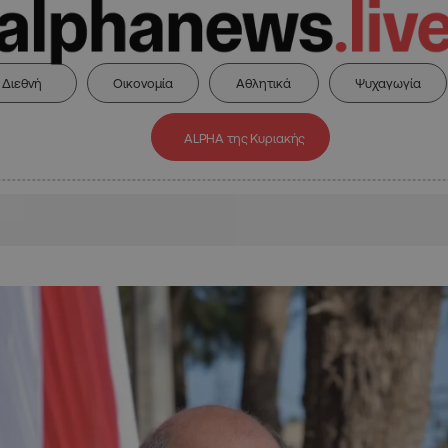
Διεθνή
Οικονομία
Αθλητικά
Ψυχαγωγία
ALPHA της Κυριακής