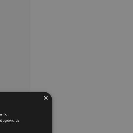
×
στών.
 σύμφωνα με