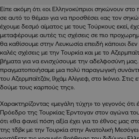
Είπε ακόμη ότι «οι Ελληνοκύπριοι σηκώνουν στο
σε αυτό το θέμα» για να προσθέσει «ας τον σηκώ
έχουμε δεσμό αίματος με τους Τούρκους εκεί, έ
μεταφέρουμε αυτές τις σχέσεις σε πιο προχωρημ
θα καθίσουμε στην Λευκωσία επειδή κάποιοι δεν
καλές σχέσεις με την Τουρκία και με το Αζερμπαϊ
βήματα για να ενισχύσουμε την αδελφοσύνη μας.
πραγματοποιήσαμε μια πολύ παραγωγική συνάντ
του Αζερμπαϊτζάν, Ιλχάμ Αλίγιεφ, στο Ικόνιο. Στις
δούμε τους καρπούς της».
Χαρακτηρίζοντας «μεγάλη τύχη» το γεγονός ότι έ
Πρόεδρο της Τουρκίας Έρντογαν στον αγώνα τους
ότι «θα φανεί πόση αξία έχει για το έθνος μας σ
της τδβκ με την Τουρκία στην Ανατολική Μεσόγει
κοιτάξετε τις κραυγές βοήθειας του διδύμου Ελλ