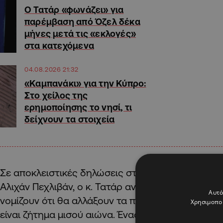
Ο Τατάρ «φωνάζει» για
παρέμβαση από Όζελ δέκα
μήνες μετά τις «εκλογές»
στα κατεχόμενα
04.08.2026 21:32
«Καμπανάκι» για την Κύπρο:
Στο χείλος της
ερημοποίησης το νησί, τι
δείχνουν τα στοιχεία
Σε αποκλειστικές δηλώσεις στον διευθυντή του Kı
Αλιχάν Πεχλιβάν, ο κ. Τατάρ ανέφερε επίσης ότι 
Αυτό
νομίζουν ότι θα αλλάξουν τα πάντα μέσα σε μια σ
Χρησιμοποι
είναι ζήτημα μισού αιώνα. Ένας αγώνας δεν είναι