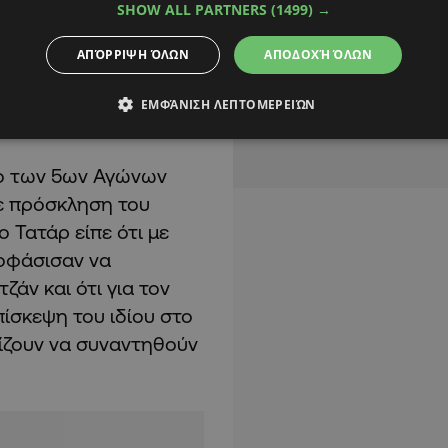
ι Δρ Κιουτσιούκ και
SHOW ALL PARTNERS
(1499) →
ροσπάθεια για να
ΑΠΌΡΡΙΨΗ ΌΛΩΝ
ΑΠΟΔΟΧΉ ΌΛΩΝ
μην ανησυχεί ο λαός
ύ θα βρει τη θέση που
ΕΜΦΆΝΙΣΗ ΛΕΠΤΟΜΕΡΕΙΏΝ
ιο των 5ων Αγώνων
με πρόσκληση του
 Τατάρ είπε ότι με
ποφάσισαν να
άν και ότι για τον
πίσκεψη του ιδίου στο
ίζουν να συναντηθούν