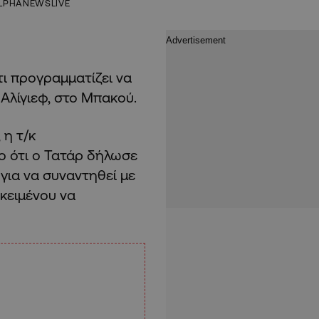
LPHANEWSLIVE
ι προγραμματίζει να
 Αλίγιεφ, στο Μπακού.
 η τ/κ
ο ότι ο Τατάρ δήλωσε
για να συναντηθεί με
κειμένου να