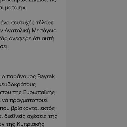
αι μάταιη».
 ένα «ευτυχές τέλος»
ην Ανατολική Μεσόγειο
τάρ ανέφερε ότι αυτή
σει.
 ο παράνομος Bayrak
 ψευδοκράτους
σώπου της Ευρωπαϊκής
α να πραγματοποιεί
που βρίσκονται εκτός
 διεθνείς σχέσεις της
ών της Κυπριακής