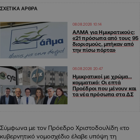
ΣΧΕΤΙΚΑ ΑΡΘΡΑ
08.08.2026 10:14
ΑΛΜΑ για Ημικρατικούς:
«21 πρόσωπα από τους 95
διορισμούς, μπήκαν από
την πίσω πόρτα»
06.08.2026 20:47
Ημικρατικοί με χρώμα…
κομματικό: Οι επτά
Προέδροι που μένουν και
τα νέα πρόσωπα στα ΔΣ
Σύμφωνα με τον Πρόεδρο Χριστοδουλίδη «το
κυβερνητικό νομοσχέδιο έλαβε υπόψη τη