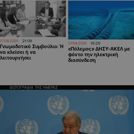
21:09
07.08.2026
19:25
07.08.2026
Γνωμοδοτικό Συμβούλιο: Ή
«Πόλεμος» ΔΗΣΥ-ΑΚΕΛ με
να κλείσει ή να
φόντο την ηλεκτρική
λειτουργήσει
διασύνδεση
ΦΩΤΟΓΡΑΦΙΑ ΤΗΣ ΗΜΕΡΑΣ