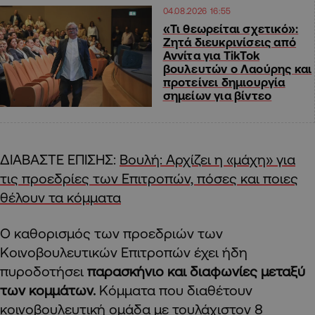
04.08.2026 16:55
«Τι θεωρείται σχετικό»:
Ζητά διευκρινίσεις από
Αννίτα για TikTok
βουλευτών ο Λαούρης και
προτείνει δημιουργία
σημείων για βίντεο
ΔΙΑΒΑΣΤΕ ΕΠΙΣΗΣ:
Βουλή: Αρχίζει η «μάχη» για
τις προεδρίες των Επιτροπών, πόσες και ποιες
θέλουν τα κόμματα
Ο καθορισμός των προεδριών των
Κοινοβουλευτικών Επιτροπών έχει ήδη
πυροδοτήσει
παρασκήνιο και διαφωνίες μεταξύ
των κομμάτων.
Κόμματα που διαθέτουν
κοινοβουλευτική ομάδα με τουλάχιστον 8