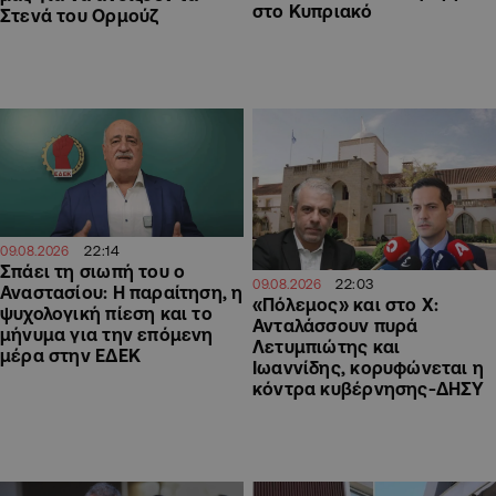
στο Κυπριακό
Στενά του Ορμούζ
22:14
09.08.2026
Σπάει τη σιωπή του ο
22:03
09.08.2026
Αναστασίου: Η παραίτηση, η
«Πόλεμος» και στο Χ:
ψυχολογική πίεση και το
Ανταλάσσουν πυρά
μήνυμα για την επόμενη
Λετυμπιώτης και
μέρα στην ΕΔΕΚ
Ιωαννίδης, κορυφώνεται η
κόντρα κυβέρνησης-ΔΗΣΥ