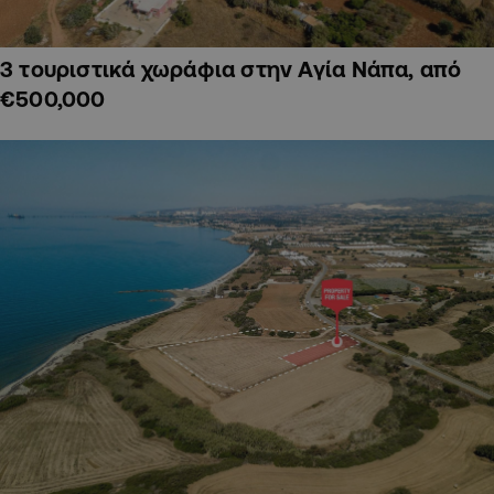
3 τουριστικά χωράφια στην Αγία Νάπα, από
€500,000