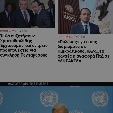
21:01
09.08.2026
Τι θα συζητήσουν
20:33
09.08.2026
Χριστοδουλίδης-
«Πόλεμος» για τους
Έρχιουρμαν και οι τρεις
διορισμούς σε
προϋποθέσεις για
Ημικρατικούς: «Άναψε»
σύγκληση Πενταμερούς
φωτιές η αναφορά ΠτΔ σε
«ΔΗΣΑΚΕΛ»
ΦΩΤΟΓΡΑΦΙΑ ΤΗΣ ΗΜΕΡΑΣ