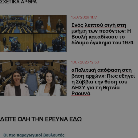
ΣΧΕΤΙΚΑ ΑΡΘΡΑ
15.07.2026 11:31
Ενός λεπτού σιγή στη
μνήμη των πεσόντων: Η
Βουλή καταδίκασε το
δίδυμο έγκλημα του 1974
10.07.2026 12:50
«Πολιτική απόφαση στη
βάση αρχών»: Πως εξηγεί
η Σάββια την θέση του
ΔΗΣΥ για τη θητεία
Ραουνά
ΔΕΙΤΕ ΟΛΗ ΤΗΝ ΕΡΕΥΝΑ ΕΔΩ