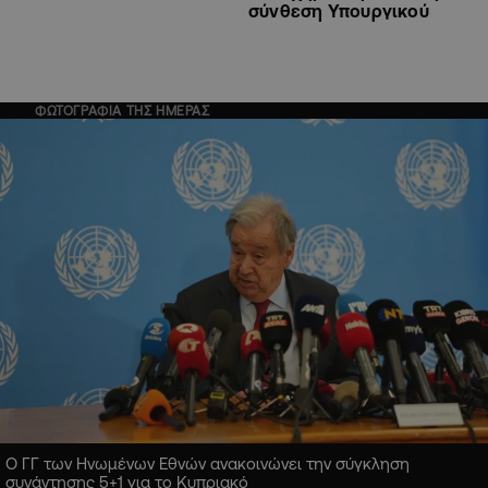
σύνθεση Υπουργικού
ΦΩΤΟΓΡΑΦΙΑ ΤΗΣ ΗΜΕΡΑΣ
Ο ΓΓ των Ηνωμένων Εθνών ανακοινώνει την σύγκληση
συνάντησης 5+1 για το Κυπριακό