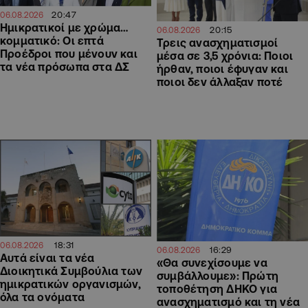
20:47
06.08.2026
Ημικρατικοί με χρώμα…
20:15
06.08.2026
κομματικό: Οι επτά
Τρεις ανασχηματισμοί
Προέδροι που μένουν και
μέσα σε 3,5 χρόνια: Ποιοι
τα νέα πρόσωπα στα ΔΣ
ήρθαν, ποιοι έφυγαν και
ποιοι δεν άλλαξαν ποτέ
18:31
06.08.2026
16:29
06.08.2026
Αυτά είναι τα νέα
«Θα συνεχίσουμε να
Διοικητικά Συμβούλια των
συμβάλλουμε»: Πρώτη
ημικρατικών οργανισμών,
τοποθέτηση ΔΗΚΟ για
όλα τα ονόματα
ανασχηματισμό και τη νέα