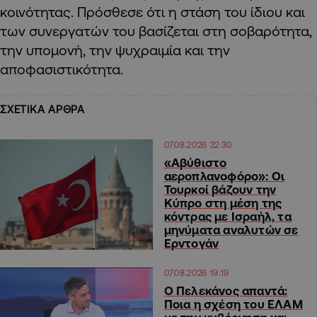
κοινότητας. Πρόσθεσε ότι η στάση του ίδιου και
των συνεργατών του βασίζεται στη σοβαρότητα,
την υπομονή, την ψυχραιμία και την
αποφασιστικότητα.
ΣΧΕΤΙΚΑ ΑΡΘΡΑ
07.08.2026 22:30
«Αβύθιστο
αεροπλανοφόρο»: Οι
Τουρκοί βάζουν την
Κύπρο στη μέση της
κόντρας με Ισραήλ, τα
μηνύματα αναλυτών σε
Ερντογάν
07.08.2026 19:19
Ο Πελεκάνος απαντά:
Ποια η σχέση του ΕΛΑΜ