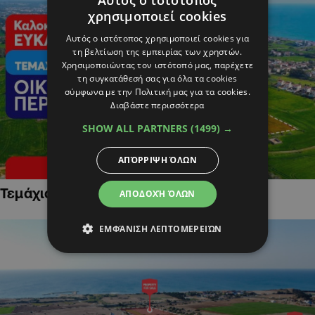
χρησιμοποιεί cookies
Αυτός ο ιστότοπος χρησιμοποιεί cookies για
τη βελτίωση της εμπειρίας των χρηστών.
Χρησιμοποιώντας τον ιστότοπό μας, παρέχετε
τη συγκατάθεσή σας για όλα τα cookies
σύμφωνα με την Πολιτική μας για τα cookies.
Διαβάστε περισσότερα
SHOW ALL PARTNERS
(1499) →
ΑΠΌΡΡΙΨΗ ΌΛΩΝ
Τεμάχια Γης σε Οικιστικές Περιοχές
ΑΠΟΔΟΧΉ ΌΛΩΝ
ΕΜΦΆΝΙΣΗ ΛΕΠΤΟΜΕΡΕΙΏΝ