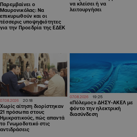
να κλείσει ή να
Παρεμβαίνει ο
λειτουργήσει
Μαυρονικόλας: Να
επικυρωθούν και οι
τέσσερις υποψηφιότητες
για την Προεδρία της ΕΔΕΚ
19:25
07.08.2026
20:18
07.08.2026
«Πόλεμος» ΔΗΣΥ-ΑΚΕΛ με
Χωρίς αίτηση διορίστηκαν
φόντο την ηλεκτρική
21 πρόσωπα στους
διασύνδεση
Ημικρατικούς, πώς απαντά
το Γνωμοδοτικό στις
αντιδράσεις