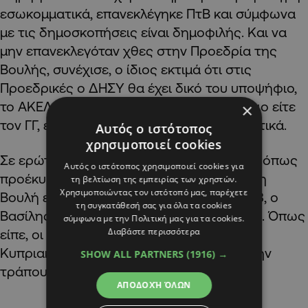
εσωκομματικά, επανεκλέγηκε ΠτΒ και σύμφωνα
με τις δημοσκοπήσεις είναι δημοφιλής. Και να
μην επανεκλεγόταν χθες στην Προεδρία της
Βουλής, συνέχισε, ο ίδιος εκτιμά ότι στις
Προεδρικές ο ΔΗΣΥ θα έχει δικό του υποψήφιο,
το ΑΚΕΛ θα έχει επίσης δικό του υποψήφιο είτε
×
τον ΓΓ, είτε άτομο με πιο ήπια χαρακτηριστικά.
Αυτός ο ιστότοπος
χρησιμοποιεί cookies
Σε ερώτηση εάν το σκηνικό συνεργασιών, όπως
Αυτός ο ιστότοπος χρησιμοποιεί cookies για
προέκυψε από τη χθεσινή ψηφοφορία στη
τη βελτίωση της εμπειρίας των χρηστών.
Χρησιμοποιώντας τον ιστότοπό μας, παρέχετε
Βουλή είναι και το τελικό ως προς το 2028, ο
τη συγκατάθεσή σας για όλα τα cookies
Βασίλης Πρωτοπαπάς απάντησε αρνητικά. Όπως
σύμφωνα με την Πολιτική μας για τα cookies.
Διαβάστε περισσότερα
είπε, οι πιθανολογούμενες εξελίξεις στο
Κυπριακό είναι πιθανό «ν’ ανακατέψουν την
SHOW ALL PARTNERS
(1916) →
τράπουλα».
ΑΠΟΔΟΧΉ ΌΛΩΝ