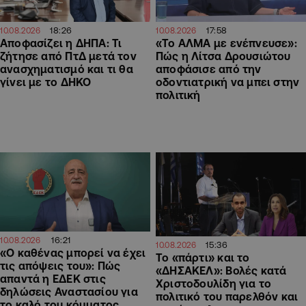
18:26
17:58
10.08.2026
10.08.2026
Αποφασίζει η ΔΗΠΑ: Τι
«Το ΑΛΜΑ με ενέπνευσε»:
ζήτησε από ΠτΔ μετά τον
Πώς η Λίτσα Δρουσιώτου
ανασχηματισμό και τι θα
αποφάσισε από την
γίνει με το ΔΗΚΟ
οδοντιατρική να μπει στην
πολιτική
16:21
10.08.2026
15:36
10.08.2026
«Ο καθένας μπορεί να έχει
Το «πάρτι» και το
τις απόψεις του»: Πώς
«ΔΗΣΑΚΕΛ»: Βολές κατά
απαντά η ΕΔΕΚ στις
Χριστοδουλίδη για το
δηλώσεις Αναστασίου για
πολιτικό του παρελθόν και
το καλό του κόμματος