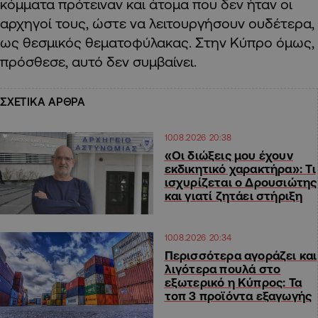
κόμματα πρότειναν και άτομα που δεν ήταν οι
αρχηγοί τους, ώστε να λειτουργήσουν ουδέτερα,
ως θεσμικός θεματοφύλακας. Στην Κύπρο όμως,
πρόσθεσε, αυτό δεν συμβαίνει.
ΣΧΕΤΙΚΑ ΑΡΘΡΑ
10.08.2026 20:38
«Οι διώξεις μου έχουν
εκδικητικό χαρακτήρα»: Τι
ισχυρίζεται ο Δρουσιώτης
και γιατί ζητάει στήριξη
10.08.2026 20:34
Περισσότερα αγοράζει και
λιγότερα πουλά στο
εξωτερικό η Κύπρος: Τα
τοπ 3 προϊόντα εξαγωγής