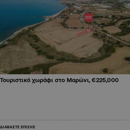
Τουριστικό χωράφι στο Μαρώνι, €225,000
ΔΙΑΒΑΣΤΕ ΕΠΙΣΗΣ