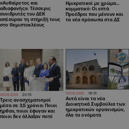
«Αυθαίρετος και
Ημικρατικοί με χρώμα…
αδιαφανής»: Τέσσερις
κομματικό: Οι επτά
συνιδρυτές του ΔΕΚ
Προέδροι που μένουν και
απέσυραν τη στήριξή τους
τα νέα πρόσωπα στα ΔΣ
στο Θεμιστοκλέους
18:31
06.08.2026
20:15
06.08.2026
Αυτά είναι τα νέα
Τρεις ανασχηματισμοί
Διοικητικά Συμβούλια των
μέσα σε 3,5 χρόνια: Ποιοι
ημικρατικών οργανισμών,
ήρθαν, ποιοι έφυγαν και
όλα τα ονόματα
ποιοι δεν άλλαξαν ποτέ