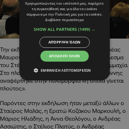
Χρησιμοποιώντας τον ιστότοπό μας, παρέχετε
τη συγκατάθεσή σας για όλα τα cookies
σύμφωνα με την Πολιτική μας για τα cookies.
Διαβάστε περισσότερα
SHOW ALL PARTNERS
(1499) →
ΑΠΌΡΡΙΨΗ ΌΛΩΝ
Την εκδήλωση άνοιξε με ομιλία του ο Ανδρέας
ΑΠΟΔΟΧΉ ΌΛΩΝ
Μαυρογιάννης και ανταποκρίθηκε στο κάλεσμα
του Στέφανου Στεφάνου για κοινωνική συμμαχία.
ΕΜΦΆΝΙΣΗ ΛΕΠΤΟΜΕΡΕΙΏΝ
Στο πλαίσιο της ομιλίας του ο κ. Μαυρογιάννης
αναφέρθηκε στην πολυμορφία «η οποία γίνεται
πλούτος».
Παρόντες στην εκδήλωση ήταν μεταξύ άλλων ο
Σταύρος Μαλάς, η Ερατώ Κοζάκου Μαρκουλή, ο
Μάριος Ηλιάδης, η Άννα Θεολόγου, ο Ανδρέας
Ασσιώτης, ο Στέλιος Πλατύς, ο Ανδρέας