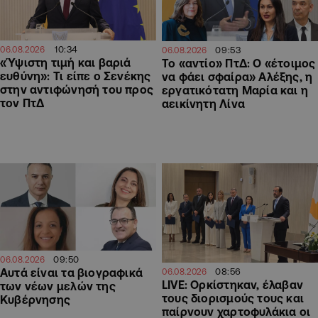
10:34
09:53
06.08.2026
06.08.2026
«Ύψιστη τιμή και βαριά
Το «αντίο» ΠτΔ: Ο «έτοιμος
ευθύνη»: Τι είπε ο Σενέκης
να φάει σφαίρα» Αλέξης, η
στην αντιφώνησή του προς
εργατικότατη Μαρία και η
τον ΠτΔ
αεικίνητη Λίνα
09:50
06.08.2026
08:56
Αυτά είναι τα βιογραφικά
06.08.2026
LIVE: Ορκίστηκαν, έλαβαν
των νέων μελών της
τους διορισμούς τους και
Κυβέρνησης
παίρνουν χαρτοφυλάκια οι