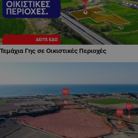
Τεμάχια Γης σε Οικιστικές Περιοχές