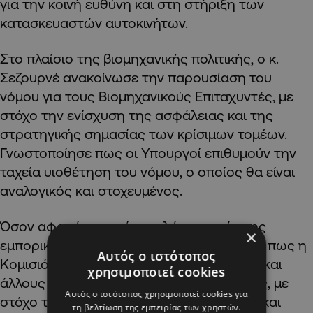
για την κοινή ευθύνη και στη στήριξη των
κατασκευαστών αυτοκινήτων.
Στο πλαίσιο της βιομηχανικής πολιτικής, ο κ.
Σεζουρνέ ανακοίνωσε την παρουσίαση του
νόμου για τους Βιομηχανικούς Επιταχυντές, με
στόχο την ενίσχυση της ασφάλειας και της
στρατηγικής σημασίας των κρίσιμων τομέων.
Γνωστοποίησε πως οι Υπουργοί επιθυμούν την
ταχεία υιοθέτηση του νόμου, ο οποίος θα είναι
αναλογικός και στοχευμένος.
Όσον αφορά τον τρίτο πυλώνα, αυτόν της
×
εμπορικής πολιτικής, ο κ. Σεζουρνέ τόνισε πως η
Αυτός ο ιστότοπος
Κομισιόν συνεργάζεται με την Αυστραλία και
χρησιμοποιεί cookies
άλλους εταίρους σε εμπορικές συμφωνίες, με
Αυτός ο ιστότοπος χρησιμοποιεί cookies για
στόχο τη διαφοροποίηση των εξαγωγών και
τη βελτίωση της εμπειρίας των χρηστών.