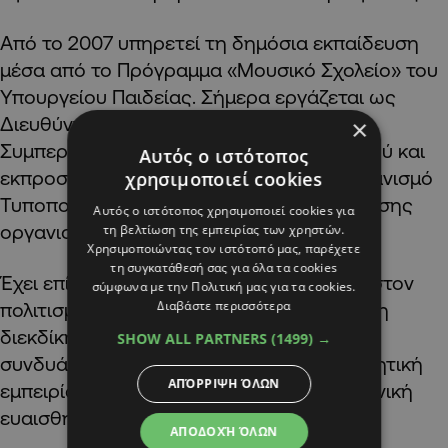
Από το 2007 υπηρετεί τη δημόσια εκπαίδευση
μέσα από το Πρόγραμμα «Μουσικό Σχολείο» του
Υπουργείου Παιδείας. Σήμερα εργάζεται ως
Διευθύντρια του Κέντρου Ισότητας και
×
Συμπερίληψης του Πανεπιστημίου Λεμεσού και
Αυτός ο ιστότοπος
εκπροσωπεί την Κύπρο στον Διεθνή Οργανισμό
χρησιμοποιεί cookies
Τυποποίησης (ISO) σε θέματα διακυβέρνησης
Αυτός ο ιστότοπος χρησιμοποιεί cookies για
οργανισμών.
τη βελτίωση της εμπειρίας των χρηστών.
Χρησιμοποιώντας τον ιστότοπό μας, παρέχετε
τη συγκατάθεσή σας για όλα τα cookies
Έχει επίσης αναπτύξει σημαντική δράση στον
σύμφωνα με την Πολιτική μας για τα cookies.
Διαβάστε περισσότερα
πολιτισμό, την κοινωνία των πολιτών και τη
διεκδίκηση εργασιακών δικαιωμάτων,
SHOW ALL PARTNERS
(1499) →
συνδυάζοντας καλλιτεχνική παιδεία, διοικητική
ΑΠΌΡΡΙΨΗ ΌΛΩΝ
εμπειρία, συνδικαλιστική δράση και κοινωνική
ευαισθησία.
ΑΠΟΔΟΧΉ ΌΛΩΝ