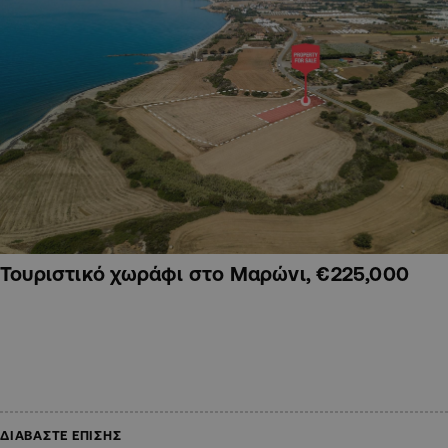
Τουριστικό χωράφι στο Μαρώνι, €225,000
ΔΙΑΒΑΣΤΕ ΕΠΙΣΗΣ