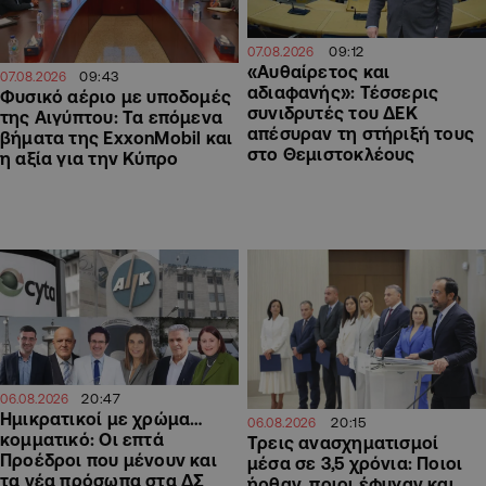
09:12
07.08.2026
«Αυθαίρετος και
09:43
07.08.2026
αδιαφανής»: Τέσσερις
Φυσικό αέριο με υποδομές
συνιδρυτές του ΔΕΚ
της Αιγύπτου: Τα επόμενα
απέσυραν τη στήριξή τους
βήματα της ExxonMobil και
στο Θεμιστοκλέους
η αξία για την Κύπρο
20:47
06.08.2026
Ημικρατικοί με χρώμα…
20:15
06.08.2026
κομματικό: Οι επτά
Τρεις ανασχηματισμοί
Προέδροι που μένουν και
μέσα σε 3,5 χρόνια: Ποιοι
τα νέα πρόσωπα στα ΔΣ
ήρθαν, ποιοι έφυγαν και