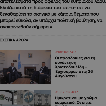
αποτελέσματα προς όφελος του κυπριακού λαού.
Ελπίζω κατά τη διάρκεια του τετ-α-τετ να
ξεκαθαρίσει το σκηνικό με κάποια θέματα που
μπορεί εύκολα, αν υπάρχει πολιτική βούληση, να
ανακοινωθούν σήμερα.»
ΣΧΕΤΙΚΑ ΑΡΘΡΑ
07.08.2026 14:31
Οι προσδοκίες για τη
συνάντηση
Χριστοδουλίδη –
Έρχιουρμαν στις 26
Αυγούστου
06.08.2026 20:47
Ημικρατικοί με χρώμα…
κομματικό: Οι επτά