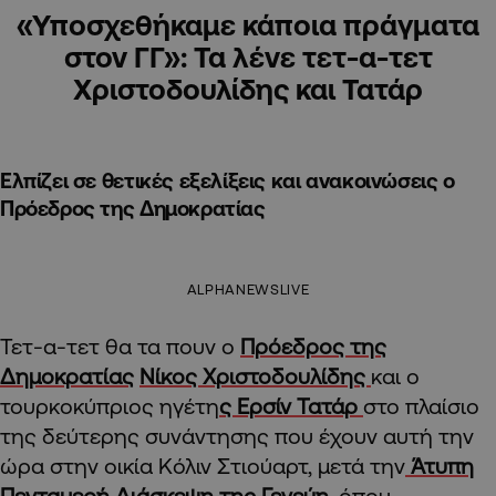
«Υποσχεθήκαμε κάποια πράγματα
στον ΓΓ»: Τα λένε τετ-α-τετ
Χριστοδουλίδης και Τατάρ
Ελπίζει σε θετικές εξελίξεις και ανακοινώσεις ο
Πρόεδρος της Δημοκρατίας
ALPHANEWSLIVE
Τετ-α-τετ θα τα πουν ο
Πρόεδρος της
Δημοκρατίας
Νίκος Χριστοδουλίδης
και ο
τουρκοκύπριος ηγέτη
ς Ερσίν Τατάρ
στο πλαίσιο
της δεύτερης συνάντησης που έχουν αυτή την
ώρα στην οικία Κόλιν Στιούαρτ, μετά την
Άτυπη
Πενταμερή Διάσκεψη της Γενεύη,
όπου