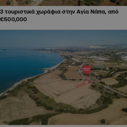
3 τουριστικά χωράφια στην Αγία Νάπα, από
€500,000