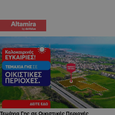
Τεμάχια Γης σε Οικιστικές Περιοχές