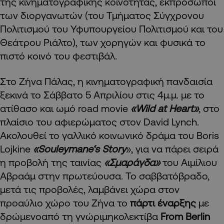
της κινηματογραφικής κοινότητας, εκπρόσωποι
των διοργανωτών (του Τμήματος Σύγχρονου
Πολιτισμού του Υφυπουργείου Πολιτισμού και του
Θεάτρου Ριάλτο), των χορηγών και φυσικά το
πιστό κοινό του φεστιβάλ.
Στο Ζήνα Πάλας, η κινηματογραφική πανδαισία
ξεκινά το Σάββατο 5 Απριλίου στις 4μ.μ. με το
ατίθασο και ωμό road movie
«Wild at Heart»
, στο
πλαίσιο του αφιερώματος στον David Lynch.
Ακολουθεί το γαλλικό κοινωνικό δράμα του Boris
Lojkine
«Souleymane‘s Story
», για να πάρει σειρά
η προβολή της ταινίας
«Σμαράγδα»
του Αιμίλιου
Αβραάμ στην πρωτεύουσα. Το σαββατόβραδο,
μετά τις προβολές, λαμβάνει χώρα στον
προαύλιο χώρο του Ζήνα το
πάρτι έναρξης
με
δρώμενοαπό τη γνώριμηκολεκτίβα
From Berlin