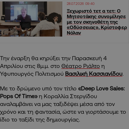
28.07.2026 09:40
Ξεχωριστό τετ α τετ: Ο
Μητσοτάκης συνομίλησε
με τον σκηνοθέτη της
«Οδύσσειας», Κρίστοφερ
Νόλαν
Την έναρξη θα κηρύξει την Παρασκευή 4
Απριλίου στις 8μ.μ. στο
Θέατρο Ριάλτο
η
Υφυπουργός Πολιτισμού
Βασιλική Κασσιανίδου
.
Με το δρώμενο υπό τον τίτλο
«Deep Love Sales:
Pops Of Time»
η Κοραλλία Στεργίδου
αναλαμβάνει να μας ταξιδέψει μέσα από τον
χρόνο και τη φαντασία, ώστε να γιορτάσουμε το
ίδιο το ταξίδι της δημιουργίας.