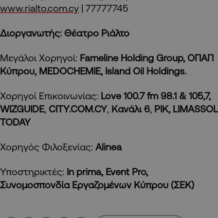
www.rialto.com.cy
| 77777745
Διοργανωτής: Θέατρο Ριάλτο
Μεγάλοι Χορηγοί:
Fameline
Holding
Group
, ΟΠΑΠ
Κύπρου,
MEDOCHEMIE
,
Island
Oil
Holdings
.
Χορηγοί Επικοινωνίας:
Love
100.7
fm
98.1 & 105,7,
WIZGUIDE
,
CITY
.
COM
.
CY
,
Κανάλι 6
,
ΡΙΚ,
LIMASSOL
TODAY
Χορηγός Φιλοξενίας:
Alinea
Υποστηρικτές:
In
prima
,
Event
Pro
,
Συνομοσπονδία Εργαζομένων Κύπρου (ΣΕΚ)