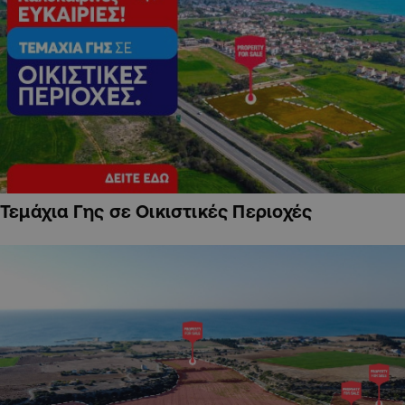
Τεμάχια Γης σε Οικιστικές Περιοχές