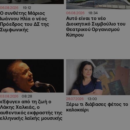
19:12
06.08.2026
Ο συνθέτης Μάριος
18:34
06.08.2026
Αυτό είναι το νέο
Ιωάννου Ηλία ο νέος
Διοικητικό Συμβούλιο του
Πρόεδρος του ΔΣ της
Θεατρικού Οργανισμού
Συμφωνικής
Κύπρου
08:28
03.08.2026
13:00
28.07.2026
«Έφυγε» από τη ζωή ο
Ξέρω τι διάβασες φέτος το
Λάκης Χαλκιάς, ο
καλοκαίρι
αυθεντικός εκφραστής της
ελληνικής λαϊκής μουσικής