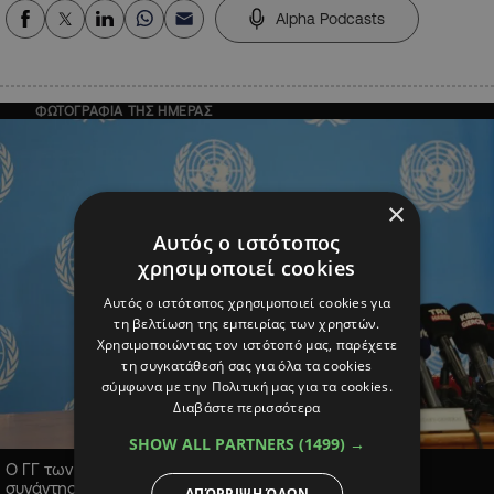
Alpha Podcasts
ΦΩΤΟΓΡΑΦΙΑ ΤΗΣ ΗΜΕΡΑΣ
×
Αυτός ο ιστότοπος
χρησιμοποιεί cookies
Αυτός ο ιστότοπος χρησιμοποιεί cookies για
τη βελτίωση της εμπειρίας των χρηστών.
Χρησιμοποιώντας τον ιστότοπό μας, παρέχετε
τη συγκατάθεσή σας για όλα τα cookies
σύμφωνα με την Πολιτική μας για τα cookies.
Διαβάστε περισσότερα
SHOW ALL PARTNERS
(1499) →
Ο ΓΓ των Ηνωμένων Εθνών ανακοινώνει την σύγκληση
συνάντησης 5+1 για το Κυπριακό
ΑΠΌΡΡΙΨΗ ΌΛΩΝ