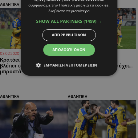
σύμφωνα με την Πολιτική μας για τα cookies.
ΑΘΛΗΤΙΚΑ
ΑΘΛΗΤΙΚΑ
Διαβάστε περισσότερα
SHOW ALL PARTNERS
(1499) →
ΑΠΌΡΡΙΨΗ ΌΛΩΝ
ΑΠΟΔΟΧΉ ΌΛΩΝ
11:21
09:48
03.02.2020
31.01.2020
Κρατάει μόνο την νίκη και
Πήρε τρεις αλλά δεν
ΕΜΦΆΝΙΣΗ ΛΕΠΤΟΜΕΡΕΙΏΝ
βλέπει το «βουνό»
ενισχύθηκε εκεί που έχει…
μπροστά του…
λειψανδρία
ΑΘΛΗΤΙΚΑ
ΑΘΛΗΤΙΚΑ