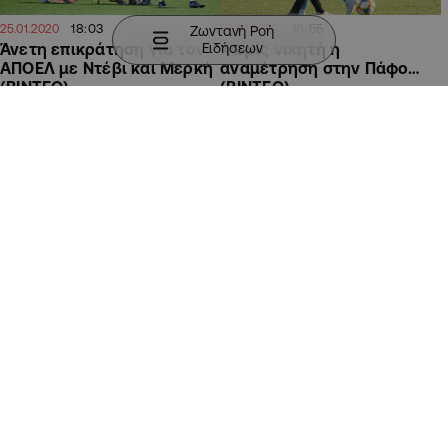
18:03
16:55
25.01.2020
25.01.2020
Ζωντανή Ροή
Ειδήσεων
Άνετη επικράτηση για τον
Χωρίς νικητή η
ΑΠΟΕΛ με Ντέβι και Μερκή
αναμέτρηση στην Πάφο…
(BINTEO)
(BINTEO)
ΑΘΛΗΤΙΚΑ
ΑΘΛΗΤΙΚΑ
10:07
11:16
23.01.2020
22.01.2020
ΑΠΟΕΛ:Κρατάει την
ΑΠΟΕΛ: Η τέταρτη
εμφάνιση στο δευτέρο
μεταγραφή και οι
ημιχρόνο-Ένα ακόμη
υποψήφιοι προς
παιχνίδι χωρίς γκολ
αποχώρηση