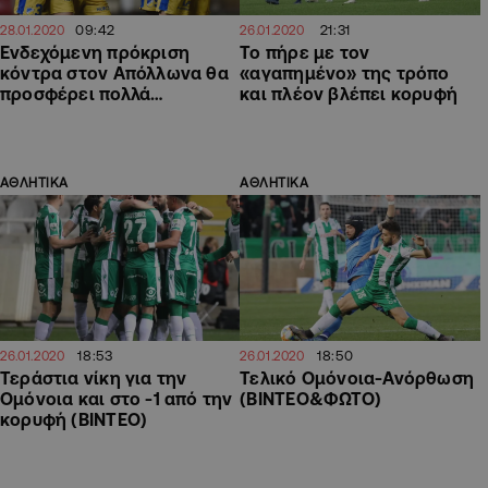
09:42
21:31
28.01.2020
26.01.2020
Ενδεχόμενη πρόκριση
Το πήρε με τον
κόντρα στον Απόλλωνα θα
«αγαπημένο» της τρόπο
προσφέρει πολλά…
και πλέον βλέπει κορυφή
ΑΘΛΗΤΙΚΑ
ΑΘΛΗΤΙΚΑ
18:53
18:50
26.01.2020
26.01.2020
Τεράστια νίκη για την
Τελικό Ομόνοια-Ανόρθωση
Ομόνοια και στο -1 από την
(ΒΙΝΤΕΟ&ΦΩΤΟ)
κορυφή (ΒΙΝΤΕΟ)