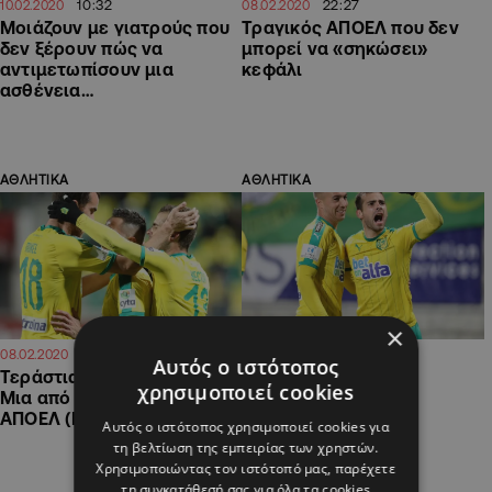
10:32
22:27
10.02.2020
08.02.2020
Μοιάζουν με γιατρούς που
Τραγικός ΑΠΟΕΛ που δεν
δεν ξέρουν πώς να
μπορεί να «σηκώσει»
αντιμετωπίσουν μια
κεφάλι
ασθένεια…
ΑΘΛΗΤΙΚΑ
ΑΘΛΗΤΙΚΑ
×
20:59
20:52
08.02.2020
08.02.2020
Αυτός ο ιστότοπος
Τεράστια νίκη για την ΑΕΚ-
ΤΕΛΙΚΟ: ΑΕΚ-ΑΠΟΕΛ
χρησιμοποιεί cookies
Μια από τα ίδια για τον
(ΦΩΤΟ&ΒΙΝΤΕΟ)
ΑΠΟΕΛ (ΒΙΝΤΕΟ&ΦΩΤΟ)
Αυτός ο ιστότοπος χρησιμοποιεί cookies για
τη βελτίωση της εμπειρίας των χρηστών.
Χρησιμοποιώντας τον ιστότοπό μας, παρέχετε
τη συγκατάθεσή σας για όλα τα cookies