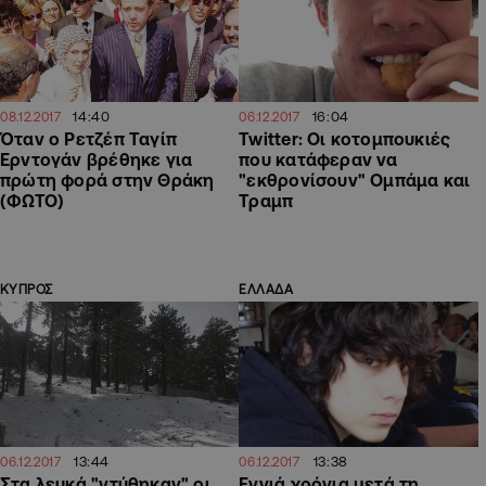
14:40
16:04
08.12.2017
06.12.2017
Όταν ο Ρετζέπ Ταγίπ
Twitter: Οι κοτομπουκιές
Ερντογάν βρέθηκε για
που κατάφεραν να
πρώτη φορά στην Θράκη
"εκθρονίσουν" Ομπάμα και
(ΦΩΤΟ)
Τραμπ
ΚΥΠΡΟΣ
ΕΛΛΑΔΑ
13:44
13:38
06.12.2017
06.12.2017
Στα λευκά "ντύθηκαν" οι
Εννιά χρόνια μετά τη