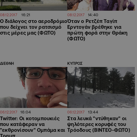
16:21
14:40
08.12.2017
08.12.2017
Ο διάλογος στο αεροδρόμιο
Όταν ο Ρετζέπ Ταγίπ
που δείχνει τον ρατσισμό
Ερντογάν βρέθηκε για
στις μέρες μας (ΦΩΤΟ)
πρώτη φορά στην Θράκη
(ΦΩΤΟ)
ΔΙΕΘΝΗ
ΚΥΠΡΟΣ
16:04
13:44
06.12.2017
06.12.2017
Twitter: Οι κοτομπουκιές
Στα λευκά "ντύθηκαν" οι
που κατάφεραν να
ψηλότερες κορυφές του
"εκθρονίσουν" Ομπάμα και
Τρόοδους (ΒΙΝΤΕΟ-ΦΩΤΟ)
Τραμπ