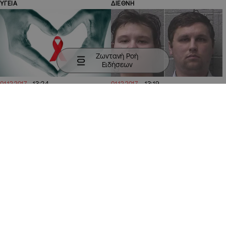
ΥΓΕΙΑ
ΔΙΕΘΝΗ
Ζωντανή Ροή
Ειδήσεων
13:24
13:19
01.12.2017
01.12.2017
Η 1η Δεκεμβρίου,
Σοκ στην παγκόσμια κοινή
Παγκόσμια Ημέρα κατά του
γνώμη, απο την
AIDS
αποτρόπαια πράξη ζεύγους
στις ΗΠΑ
ΕΛΛΑΔΑ
ΕΛΛΑΔΑ