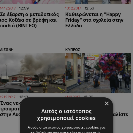
12:59
12:56
14.12.2017
13.12.2017
Σε έξαρση ο μεταδοτικός
Καθιερώνεται η "Happy
ιός Κοξάκι σε βρέφη και
Friday" στα σχολεία στην
παιδιά (ΒΙΝΤΕΟ)
Ελλάδα
ΔΙΕΘΝΗ
ΚΥΠΡΟΣ
13:13
15:30
12.12.2017
11.12.2017
×
Ένας νεκρός και πολλοί
Χριστούγεννα:
τραυματίες από έκρηξη
Προστατευτείτε απο
Αυτός ο ιστότοπος
στην Αυστρία (ΦΩΤΟ)
επιτήδειους και ασφαλίστε
χρησιμοποιεί cookies
την περιουσία σας
Αυτός ο ιστότοπος χρησιμοποιεί cookies για
τη βελτίωση της εμπειρίας των χρηστών.