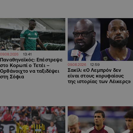
13:41
09.08.2026
Παναθηναϊκός: Επέστρεψε
12:59
09.08.2026
στο Κορωπί ο Τετέι –
Σακίλ: «Ο Λεμπρόν δεν
Ορθάνοιχτο να ταξιδέψει
είναι στους κορυφαίους
στη Σόφια
της ιστορίας των Λέικερς»