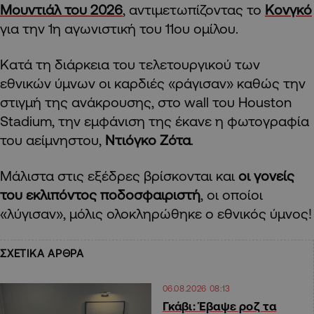
Μουντιάλ του 2026
, αντιμετωπίζοντας το
Κονγκό
για την 1η αγωνιστική του 11ου ομίλου.
Κατά τη διάρκεια του τελετουργικού των
εθνικών ύμνων οι καρδιές «ράγισαν» καθώς την
στιγμή της ανάκρουσης, στο wall του Houston
Stadium, την εμφάνιση της έκανε η φωτογραφία
του αείμνηστου,
Ντιόγκο Ζότα
.
Μάλιστα στις εξέδρες βρίσκονται και
οι γονείς
του εκλιπόντος ποδοσφαιριστή
, οι οποίοι
«λύγισαν», μόλις ολοκληρώθηκε ο εθνικός ύμνος!
ΣΧΕΤΙΚΑ ΑΡΘΡΑ
06.08.2026 08:13
Γκάβι: Έβαψε ροζ τα