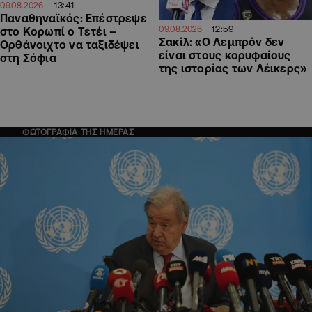
13:41
09.08.2026
Παναθηναϊκός: Επέστρεψε
12:59
09.08.2026
στο Κορωπί ο Τετέι –
Σακίλ: «Ο Λεμπρόν δεν
Ορθάνοιχτο να ταξιδέψει
είναι στους κορυφαίους
στη Σόφια
της ιστορίας των Λέικερς»
ΦΩΤΟΓΡΑΦΙΑ ΤΗΣ ΗΜΕΡΑΣ