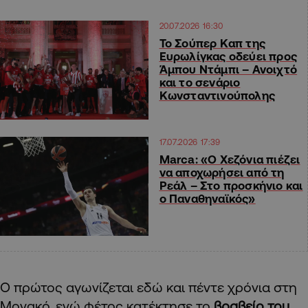
20.07.2026 16:30
Το Σούπερ Καπ της
Ευρωλίγκας οδεύει προς
Άμπου Ντάμπι – Ανοιχτό
και το σενάριο
Κωνσταντινούπολης
17.07.2026 17:39
Marca: «Ο Χεζόνια πιέζει
να αποχωρήσει από τη
Ρεάλ – Στο προσκήνιο και
ο Παναθηναϊκός»
Ο πρώτος αγωνίζεται εδώ και πέντε χρόνια στη
Μονακό, ενώ φέτος κατέκτησε το
βραβείο του