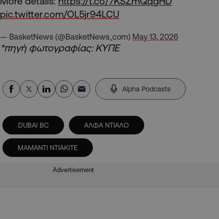
More details:
https://t.co/7KSZmQqgHD
pic.twitter.com/OL5jr94LCU
— BasketNews (@BasketNews_com)
May 13, 2026
*πηγή φωτογραφίας: ΚΥΠΕ
Alpha Podcasts
DUBAI BC
ΑΛΦΑ ΝΤΙΑΛΟ
ΜΑΜΑΝΤΙ ΝΤΙΑΚΙΤΕ
Advertisement