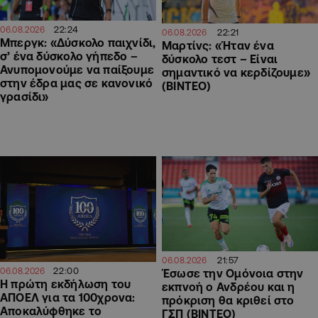
22:24
06.08.2026
22:21
06.08.2026
Μπεργκ: «Δύσκολο παιχνίδι,
Μαρτίνς: «Ήταν ένα
σ’ ένα δύσκολο γήπεδο –
δύσκολο τεστ – Είναι
Ανυπομονούμε να παίξουμε
σημαντικό να κερδίζουμε»
στην έδρα μας σε κανονικό
(ΒΙΝΤΕΟ)
γρασίδι»
21:57
06.08.2026
22:00
06.08.2026
Έσωσε την Ομόνοια στην
Η πρώτη εκδήλωση του
εκπνοή ο Ανδρέου και η
ΑΠΟΕΛ για τα 100χρονα:
πρόκριση θα κριθεί στο
Αποκαλύφθηκε το
ΓΣΠ (ΒΙΝΤΕΟ)