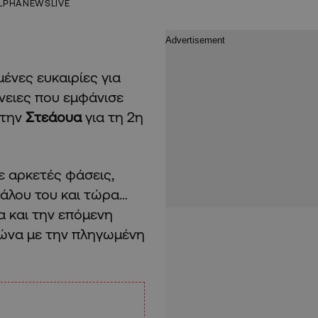
LPHANEWSLIVE
ένες ευκαιρίες για
ένειες που εμφάνισε
 την
Στεάουα
για τη 2η
ε αρκετές φάσεις,
πάλου του και τώρα…
α και την επόμενη
γώνα με την πληγωμένη