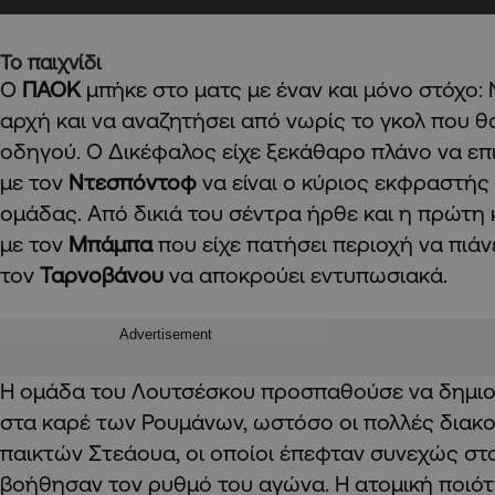
Το παιχνίδι
Ο
ΠΑΟΚ
μπήκε στο ματς με έναν και μόνο στόχο:
αρχή και να αναζητήσει από νωρίς το γκολ που θ
οδηγού. Ο Δικέφαλος είχε ξεκάθαρο πλάνο να επιτ
με τον
Ντεσπόντοφ
να είναι ο κύριος εκφραστής
ομάδας. Από δικιά του σέντρα ήρθε και η πρώτη
με τον
Μπάμπα
που είχε πατήσει περιοχή να πιάν
τον
Ταρνοβάνου
να αποκρούει εντυπωσιακά.
Advertisement
Η ομάδα του Λουτσέσκου προσπαθούσε να δημιου
στα καρέ των Ρουμάνων, ωστόσο οι πολλές διακ
παικτών Στεάουα, οι οποίοι έπεφταν συνεχώς στ
βοήθησαν τον ρυθμό του αγώνα. Η ατομική ποιότ