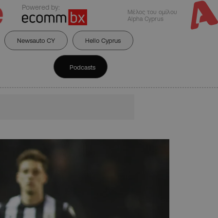
Powered by:
Μέλος του ομίλου
Alpha Cyprus
Newsauto CY
Hello Cyprus
Podcasts