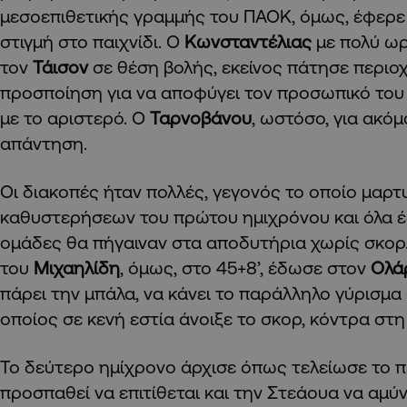
μεσοεπιθετικής γραμμής του ΠΑΟΚ, όμως, έφερε
στιγμή στο παιχνίδι. Ο
Κωνσταντέλιας
με πολύ ω
τον
Τάισον
σε θέση βολής, εκείνος πάτησε περιοχ
προσποίηση για να αποφύγει τον προσωπικό του 
με το αριστερό. Ο
Ταρνοβάνου
, ωστόσο, για ακόμ
απάντηση.
Οι διακοπές ήταν πολλές, γεγονός το οποίο μαρτ
καθυστερήσεων του πρώτου ημιχρόνου και όλα έ
ομάδες θα πήγαιναν στα αποδυτήρια χωρίς σκορ.
του
Μιχαηλίδη
, όμως, στο 45+8’, έδωσε στον
Ολά
πάρει την μπάλα, να κάνει το παράλληλο γύρισμα
οποίος σε κενή εστία άνοιξε το σκορ, κόντρα στ
Το δεύτερο ημίχρονο άρχισε όπως τελείωσε το 
προσπαθεί να επιτίθεται και την Στεάουα να αμύν