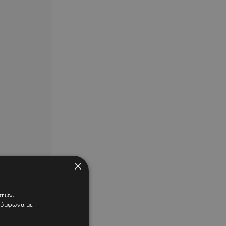
×
στών.
 σύμφωνα με