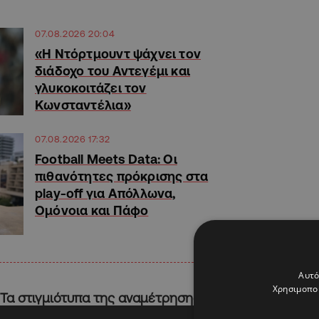
07.08.2026 20:04
«Η Ντόρτμουντ ψάχνει τον
διάδοχο του Αντεγέμι και
γλυκοκοιτάζει τον
Κωνσταντέλια»
07.08.2026 17:32
Football Meets Data: Οι
πιθανότητες πρόκρισης στα
play-off για Απόλλωνα,
Ομόνοια και Πάφο
Αυτό
Χρησιμοποι
Τα στιγμιότυπα της αναμέτρησης