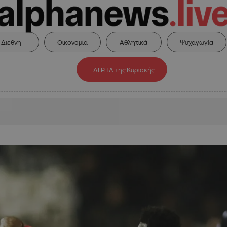
Διεθνή
Οικονομία
Αθλητικά
Ψυχαγωγία
ALPHA της Κυριακής