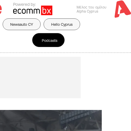
Powered by:
Μέλος του ομίλου
Alpha Cyprus
Newsauto CY
Hello Cyprus
Podcasts