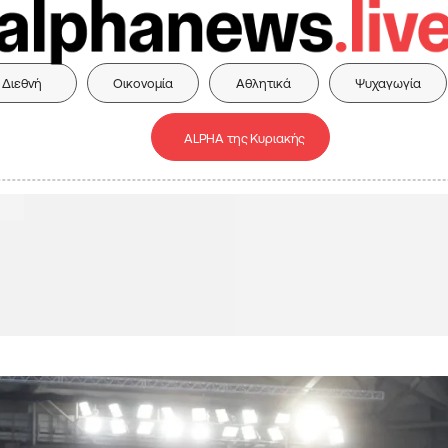
Διεθνή
Οικονομία
Αθλητικά
Ψυχαγωγία
ALPHA της Κυριακής