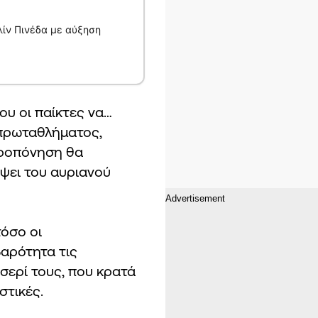
ίν Πινέδα με αύξηση
ου οι παίκτες να…
 πρωταθλήματος,
προπόνηση θα
ψει του αυριανού
τόσο οι
αρότητα τις
σερί τους, που κρατά
στικές.