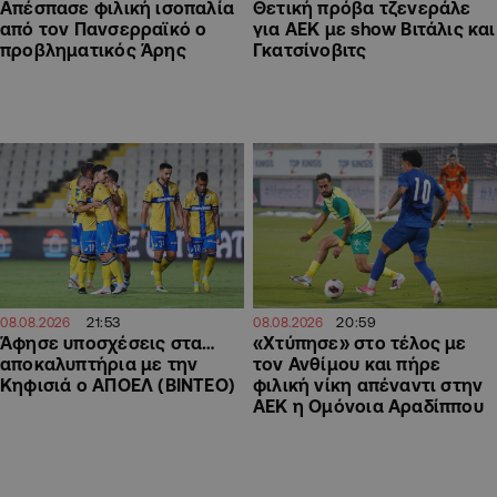
Θετική πρόβα τζενεράλε
Απέσπασε φιλική ισοπαλία
για ΑΕΚ με show Βιτάλις και
από τον Πανσερραϊκό ο
Γκατσίνοβιτς
προβληματικός Άρης
21:53
20:59
08.08.2026
08.08.2026
Άφησε υποσχέσεις στα…
«Χτύπησε» στο τέλος με
αποκαλυπτήρια με την
τον Ανθίμου και πήρε
Κηφισιά ο ΑΠΟΕΛ (ΒΙΝΤΕΟ)
φιλική νίκη απέναντι στην
ΑΕΚ η Ομόνοια Αραδίππου