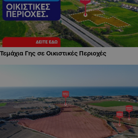
Τεμάχια Γης σε Οικιστικές Περιοχές