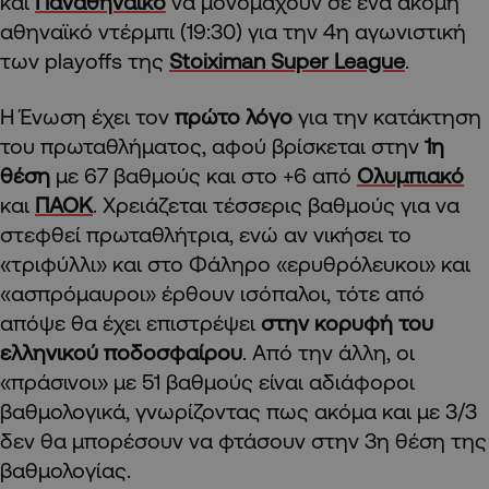
και
Παναθηναϊκό
να μονομαχούν σε ένα ακόμη
αθηναϊκό ντέρμπι (19:30) για την 4η αγωνιστική
των playoffs της
Stoiximan Super League
.
Η Ένωση έχει τον
πρώτο λόγο
για την κατάκτηση
του πρωταθλήματος, αφού βρίσκεται στην
1η
θέση
με 67 βαθμούς και στο +6 από
Ολυμπιακό
και
ΠΑΟΚ
. Χρειάζεται τέσσερις βαθμούς για να
στεφθεί πρωταθλήτρια, ενώ αν νικήσει το
«τριφύλλι» και στο Φάληρο «ερυθρόλευκοι» και
«ασπρόμαυροι» έρθουν ισόπαλοι, τότε από
απόψε θα έχει επιστρέψει
στην κορυφή του
ελληνικού ποδοσφαίρου
. Από την άλλη, οι
«πράσινοι» με 51 βαθμούς είναι αδιάφοροι
βαθμολογικά, γνωρίζοντας πως ακόμα και με 3/3
δεν θα μπορέσουν να φτάσουν στην 3η θέση της
βαθμολογίας.