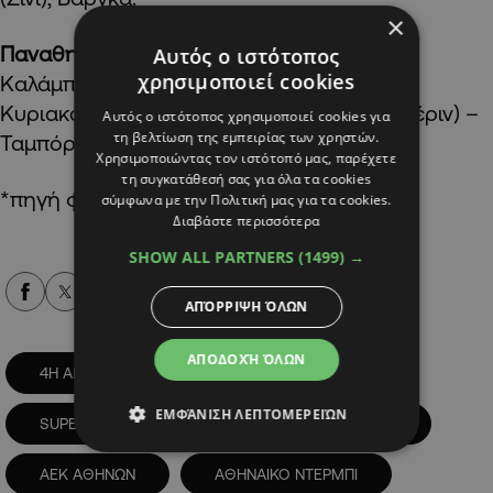
×
Παναθηναϊκός (Ράφα Μπενίτεθ):
Λαφόν –
Αυτός ο ιστότοπος
χρησιμοποιεί cookies
Καλάμπρια, Πάλμερ-Μπράουν, Τουμπά,
Κυριακόπουλος – Σιώπης, Κοντούρης (Τσέριν) –
Αυτός ο ιστότοπος χρησιμοποιεί cookies για
τη βελτίωση της εμπειρίας των χρηστών.
Ταμπόρδα, Αντίνο, Ζαρουρί – Τετέι.
Χρησιμοποιώντας τον ιστότοπό μας, παρέχετε
τη συγκατάθεσή σας για όλα τα cookies
*πηγή φωτογραφίας: ΚΥΠΕ
σύμφωνα με την Πολιτική μας για τα cookies.
Διαβάστε περισσότερα
SHOW ALL PARTNERS
(1499) →
Alpha Podcasts
ΑΠΌΡΡΙΨΗ ΌΛΩΝ
ΑΠΟΔΟΧΉ ΌΛΩΝ
4Η ΑΓΩΝΙΣΤΙΚΗ
PLAY-OFF
ΕΜΦΆΝΙΣΗ ΛΕΠΤΟΜΕΡΕΙΏΝ
SUPER LEAGUE
ΑΓΩΝΙΣΤΙΚΑ ΔΕΔΟΜΕΝΑ
ΑΕΚ ΑΘΗΝΩΝ
ΑΘΗΝΑΙΚΟ ΝΤΕΡΜΠΙ