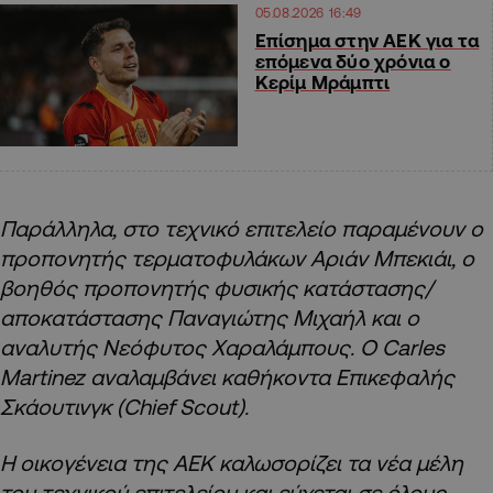
05.08.2026 16:49
Επίσημα στην ΑΕΚ για τα
επόμενα δύο χρόνια ο
Κερίμ Μράμπτι
Παράλληλα, στο τεχνικό επιτελείο παραμένουν ο
προπονητής τερματοφυλάκων Αριάν Μπεκιάι, ο
βοηθός προπονητής φυσικής κατάστασης/
αποκατάστασης Παναγιώτης Μιχαήλ και ο
αναλυτής Νεόφυτος Χαραλάμπους. Ο Carles
Martinez αναλαμβάνει καθήκοντα Επικεφαλής
Σκάουτινγκ (Chief Scout).
Η οικογένεια της ΑΕΚ καλωσορίζει τα νέα μέλη
του τεχνικού επιτελείου και εύχεται σε όλους