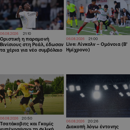
21:10
06.08.2026
Οριστική η παραμονή
21:00
06.08.2026
Live: Λίνκολν – Ομόνοια (Β’
Βινίσιους στη Ρεάλ, έδωσαν
Ημίχρονο)
τα χέρια για νέο συμβόλαιο
20:50
06.08.2026
20:26
06.08.2026
Τσατάκοβιτς και Γκομίς
Διακοπή λόγω έντονης
«υπέγραψαν» τη φιλική