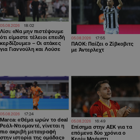
18:02
05.08.2026
Λίσι: «Να μην πιστέψουμε
ότι είμαστε τέλειοι επειδή
17:55
05.08.2026
κερδίζουμε» – Οι ατάκες
ΠΑΟΚ: Παίζει ο Ζίβκοβιτς
για Γιαννούλη και Λούσε
με Άντερλεχτ
17:24
05.08.2026
Marca: «Θέμα ωρών το deal
16:49
05.08.2026
Ρεάλ-Ντιομαντέ, γίνεται η
Επίσημα στην ΑΕΚ για τα
πιο ακριβή μεταγραφή
επόμενα δύο χρόνια ο
στην ιστορία της ομάδας»
Κερίμ Μράμπτι