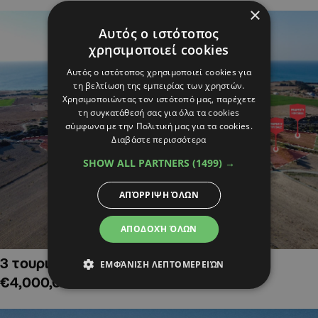
×
Αυτός ο ιστότοπος
χρησιμοποιεί cookies
Αυτός ο ιστότοπος χρησιμοποιεί cookies για
τη βελτίωση της εμπειρίας των χρηστών.
Χρησιμοποιώντας τον ιστότοπό μας, παρέχετε
τη συγκατάθεσή σας για όλα τα cookies
σύμφωνα με την Πολιτική μας για τα cookies.
Διαβάστε περισσότερα
SHOW ALL PARTNERS
(1499) →
ΑΠΌΡΡΙΨΗ ΌΛΩΝ
ΑΠΟΔΟΧΉ ΌΛΩΝ
3 τουριστικά χωράφια στην Αλαμινό,
ΕΜΦΆΝΙΣΗ ΛΕΠΤΟΜΕΡΕΙΏΝ
€4,000,000