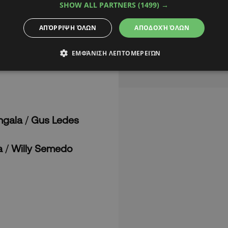
SHOW ALL PARTNERS
(1499) →
ΑΠΌΡΡΙΨΗ ΌΛΩΝ
ΑΠΟΔΟΧΉ ΌΛΩΝ
των ψήφων των παικτών
ίες):
ΕΜΦΆΝΙΣΗ ΛΕΠΤΟΜΕΡΕΙΏΝ
ngala
/
Gus Ledes
a
/
Willy Semedo