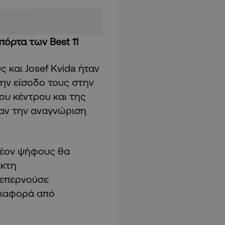
 πόρτα των
Best
11
 και Josef Kvida ήταν
ην είσοδο τους στην
ου κέντρου και της
βαν την αναγνώριση
λέον ψήφους θα
ίκτη
 ξεπερνούσε
 διαφορά από