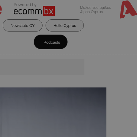
Powered by:
Μέλος του ομίλου
Alpha Cyprus
Newsauto CY
Hello Cyprus
Podcasts