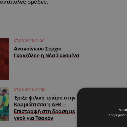
αντίπαλες ομάδες.
07.08.2026 21:09
Ανακοίνωσε Σέρχιο
Γκονζάλες η Νέα Σαλαμίνα
07.08.2026 20:50
Έριξε φιλική τριάρα στην
Καρμιώτισσα η ΑΕΚ –
Αυτό
Επιστροφή στη δράση με
Χρησιμοποι
γκολ για Τσακόν