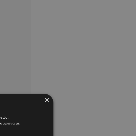
×
στών.
 σύμφωνα με