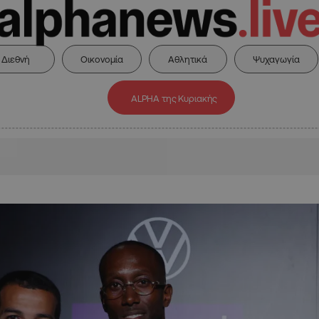
Διεθνή
Οικονομία
Αθλητικά
Ψυχαγωγία
ALPHA της Κυριακής