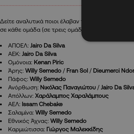
Δείτε αναλυτικά ποιοι έλαβαν την πλειοψηφία 
σε κάθε ομάδα (σε τρεις ομάδες υπήρξαν ισοψηφ
ΑΠΟΕΛ:
Jairo Da Silva
AEK:
Jairo Da Silva
Ομόνοια:
Kenan Piric
Άρης:
Willy Semedo
/
Fran Sol
/
Dieumerci Ndo
Πάφος:
Willy Semedo
Ανόρθωση:
Νικόλας Παναγιώτου
/
Jairo Da Silv
Απόλλων:
Χαράλαμπος Χαραλάμπους
ΑΕΛ:
Issam Chebake
Σαλαμίνα:
Willy Semedo
Εθνικός Άχνας:
Willy Semedo
Καρμιώτισσα:
Γιώργος Μαλεκκίδης