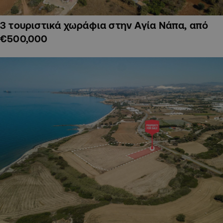
3 τουριστικά χωράφια στην Αγία Νάπα, από
€500,000