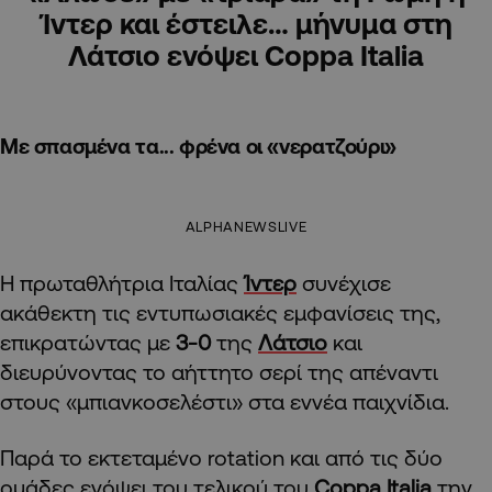
Ίντερ και έστειλε… μήνυμα στη
Λάτσιο ενόψει Coppa Italia
Με σπασμένα τα... φρένα οι «νερατζούρι»
ALPHANEWSLIVE
Η πρωταθλήτρια Ιταλίας
Ίντερ
συνέχισε
ακάθεκτη τις εντυπωσιακές εμφανίσεις της,
επικρατώντας με
3-0
της
Λάτσιο
και
διευρύνοντας το αήττητο σερί της απέναντι
στους «μπιανκοσελέστι» στα εννέα παιχνίδια.
Παρά το εκτεταμένο rotation και από τις δύο
ομάδες ενόψει του τελικού του
Coppa Italia
την