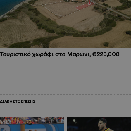
Τουριστικό χωράφι στο Μαρώνι, €225,000
ΔΙΑΒΑΣΤΕ ΕΠΙΣΗΣ