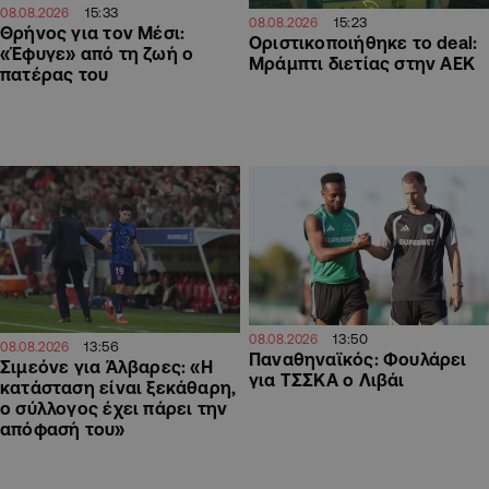
15:33
08.08.2026
15:23
08.08.2026
Θρήνος για τον Μέσι:
Οριστικοποιήθηκε το deal:
«Έφυγε» από τη ζωή ο
Μράμπτι διετίας στην ΑΕΚ
πατέρας του
13:50
08.08.2026
13:56
08.08.2026
Παναθηναϊκός: Φουλάρει
Σιμεόνε για Άλβαρες: «Η
για ΤΣΣΚΑ ο Λιβάι
κατάσταση είναι ξεκάθαρη,
ο σύλλογος έχει πάρει την
απόφασή του»