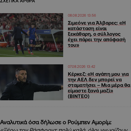
ΣΧΕΤΙΚΑ ΑΡΘΡΑ
08.08.2026 13:56
Σιμεόνε για Άλβαρες: «Η
κατάσταση είναι
ξεκάθαρη, ο σύλλογος
έχει πάρει την απόφασή
του»
07.08.2026 13:42
Κέρκεζ: «Η αγάπη μου για
την ΑΕΛ δεν μπορεί να
σταματήσει – Μια μέρα θα
είμαστε ξανά μαζί»
(ΒΙΝΤΕΟ)
Αναλυτικά όσα δήλωσε ο Ρούμπεν Αμορίμ:
«Ξέρω τον Ράσφορντ πολύ καλά, όλοι γνωρίζουν