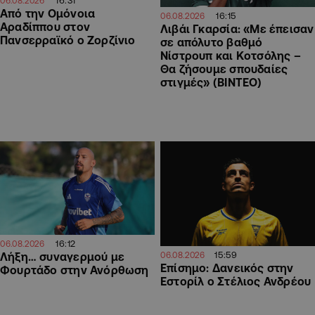
16:31
06.08.2026
Από την Ομόνοια
16:15
06.08.2026
Αραδίππου στον
Λιβάι Γκαρσία: «Με έπεισαν
Πανσερραϊκό ο Ζορζίνιο
σε απόλυτο βαθμό
Νίστρουπ και Κοτσόλης –
Θα ζήσουμε σπουδαίες
στιγμές» (ΒΙΝΤΕΟ)
16:12
06.08.2026
15:59
Λήξη… συναγερμού με
06.08.2026
Επίσημο: Δανεικός στην
Φουρτάδο στην Ανόρθωση
Εστορίλ ο Στέλιος Ανδρέου