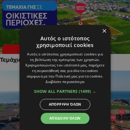
×
Αυτός ο ιστότοπος
χρησιμοποιεί cookies
Αυτός ο ιστότοπος χρησιμοποιεί cookies για
Τεμάχια Γης σε Οικιστικές Περιοχές
τη βελτίωση της εμπειρίας των χρηστών.
Χρησιμοποιώντας τον ιστότοπό μας, παρέχετε
τη συγκατάθεσή σας για όλα τα cookies
σύμφωνα με την Πολιτική μας για τα cookies.
Διαβάστε περισσότερα
SHOW ALL PARTNERS
(1499) →
ΑΠΌΡΡΙΨΗ ΌΛΩΝ
ΑΠΟΔΟΧΉ ΌΛΩΝ