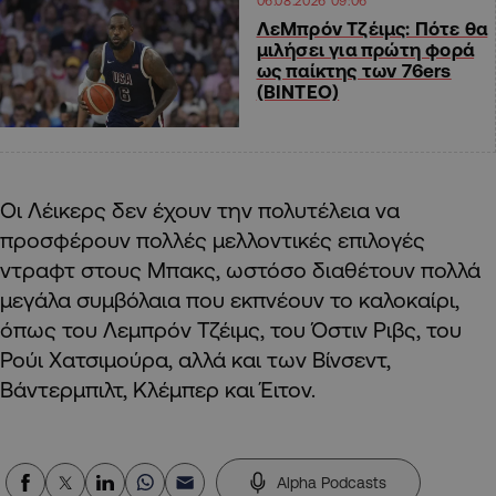
06.08.2026 09:06
ΛεΜπρόν Τζέιμς: Πότε θα
μιλήσει για πρώτη φορά
ως παίκτης των 76ers
(ΒΙΝΤΕΟ)
Οι Λέικερς δεν έχουν την πολυτέλεια να
προσφέρουν πολλές μελλοντικές επιλογές
ντραφτ στους Μπακς, ωστόσο διαθέτουν πολλά
μεγάλα συμβόλαια που εκπνέουν το καλοκαίρι,
όπως του Λεμπρόν Τζέιμς, του Όστιν Ριβς, του
Ρούι Χατσιμούρα, αλλά και των Βίνσεντ,
Βάντερμπιλτ, Κλέμπερ και Έιτον.
Alpha Podcasts