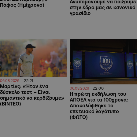
Ανυπομονούμε να παίξουμε
Πάφος (Ημίχρονο)
στην έδρα μας σε κανονικό
γρασίδι»
22:21
06.08.2026
Μαρτίνς: «Ήταν ένα
22:00
06.08.2026
δύσκολο τεστ – Είναι
Η πρώτη εκδήλωση του
σημαντικό να κερδίζουμε»
ΑΠΟΕΛ για τα 100χρονα:
(ΒΙΝΤΕΟ)
Αποκαλύφθηκε το
επετειακό λογότυπο
(ΦΩΤΟ)