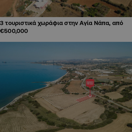
3 τουριστικά χωράφια στην Αγία Νάπα, από
€500,000