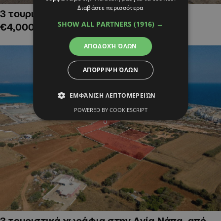
Διαβάστε περισσότερα
3 τουριστικά χωράφια στην Αλαμινό,
SHOW ALL PARTNERS
(1916) →
€4,000,000
ΑΠΟΔΟΧΉ ΌΛΩΝ
ΑΠΌΡΡΙΨΗ ΌΛΩΝ
ΕΜΦΆΝΙΣΗ ΛΕΠΤΟΜΕΡΕΙΏΝ
POWERED BY COOKIESCRIPT
3 τουριστικά χωράφια στην Αγία Νάπα, από