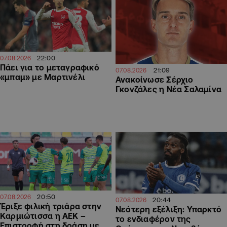
22:00
07.08.2026
Πάει για το μεταγραφικό
21:09
07.08.2026
«μπαμ» με Μαρτινέλι
Ανακοίνωσε Σέρχιο
Γκονζάλες η Νέα Σαλαμίνα
20:50
07.08.2026
20:44
07.08.2026
Έριξε φιλική τριάρα στην
Νεότερη εξέλιξη: Υπαρκτό
Καρμιώτισσα η ΑΕΚ –
το ενδιαφέρον της
Επιστροφή στη δράση με