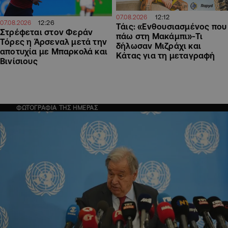
12:12
07.08.2026
12:26
07.08.2026
Τάις: «Ενθουσιασμένος που
Στρέφεται στον Φεράν
πάω στη Μακάμπι»-Τι
Τόρες η Άρσεναλ μετά την
δήλωσαν Μιζράχι και
αποτυχία με Μπαρκολά και
Κάτας για τη μεταγραφή
Βινίσιους
ΦΩΤΟΓΡΑΦΙΑ ΤΗΣ ΗΜΕΡΑΣ