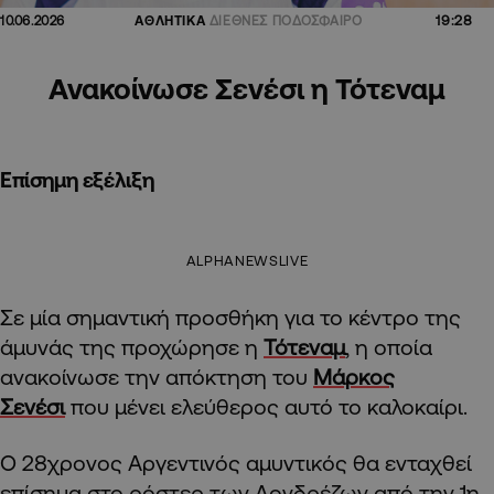
19:28
10.06.2026
ΑΘΛΗΤΙΚΑ
ΔΙΕΘΝΕΣ ΠΟΔΟΣΦΑΙΡΟ
Ανακοίνωσε Σενέσι η Τότεναμ
Επίσημη εξέλιξη
ALPHANEWSLIVE
Σε μία σημαντική προσθήκη για το κέντρο της
άμυνάς της προχώρησε η
Τότεναμ
, η οποία
ανακοίνωσε την απόκτηση του
Μάρκος
Σενέσι
που μένει ελεύθερος αυτό το καλοκαίρι.
Ο 28χρονος Αργεντινός αμυντικός θα ενταχθεί
επίσημα στο ρόστερ των Λονδρέζων από την 1η