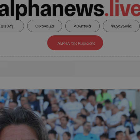
Διεθνή
Οικονομία
Αθλητικά
Ψυχαγωγία
ALPHA της Κυριακής