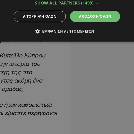
SHOW ALL PARTNERS
(1499) →
επέκταση της
ΑΠΌΡΡΙΨΗ ΌΛΩΝ
ΑΠΟΔΟΧΉ ΌΛΩΝ
icardo Sá Pinto, ο
 παραμείνει στην
ΕΜΦΆΝΙΣΗ ΛΕΠΤΟΜΕΡΕΙΏΝ
ή περίοδο 2026/27.
 Κύπελλο Κύπρου,
την ιστορία του
οχή της στα
οντας ακόμη ένα
 ομάδας.
υ ήταν καθοριστικά
αι είμαστε περήφανοι