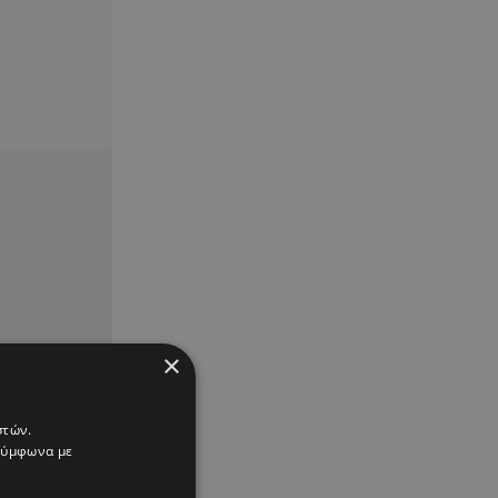
×
στών.
 σύμφωνα με