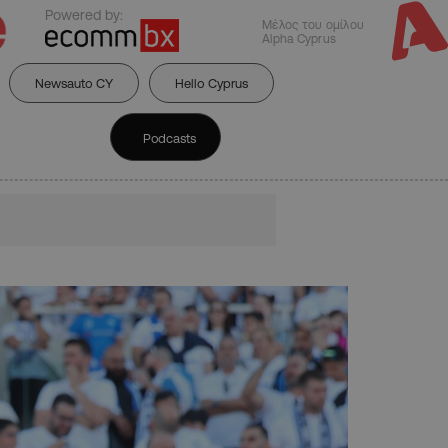
Powered by:
Μέλος του ομίλου
Alpha Cyprus
Newsauto CY
Hello Cyprus
Podcasts