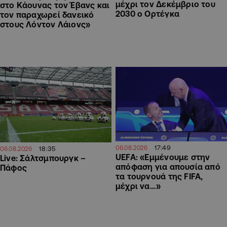
μέχρι τον Δεκέμβριο του
στο Κάουνας τον Έβανς και
2030 ο Ορτέγκα
τον παραχωρεί δανεικό
στους Λόντον Λάιονς»
17:49
06.08.2026
18:35
06.08.2026
UEFA: «Εμμένουμε στην
Live: Σάλτσμπουργκ –
απόφαση για απουσία από
Πάφος
τα τουρνουά της FIFA,
μέχρι να…»