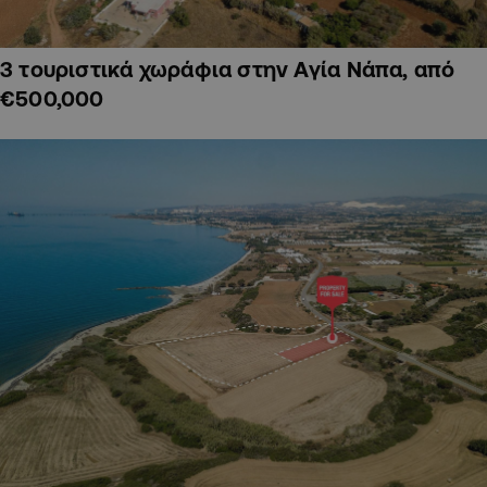
3 τουριστικά χωράφια στην Αγία Νάπα, από
€500,000