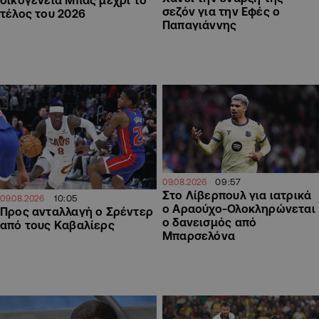
σεζόν για την Εφές ο
τέλος του 2026
Παπαγιάννης
09:57
09.08.2026
Στο Λίβερπουλ για ιατρικά
10:05
09.08.2026
ο Αραούχο-Ολοκληρώνεται
Προς ανταλλαγή ο Σρέντερ
ο δανεισμός από
από τους Καβαλίερς
Μπαρσελόνα