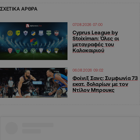
ΣΧΕΤΙΚΑ ΑΡΘΡΑ
07.08.2026 07:00
Cyprus League by
Stoiximan: Όλες οι
μεταγραφές του
Καλοκαιριού
06.08.2026 09:02
Φοίνιξ Σανς: Συμφωνία 73
εκατ. δολαρίων με τον
Ντίλον Μπρουκς