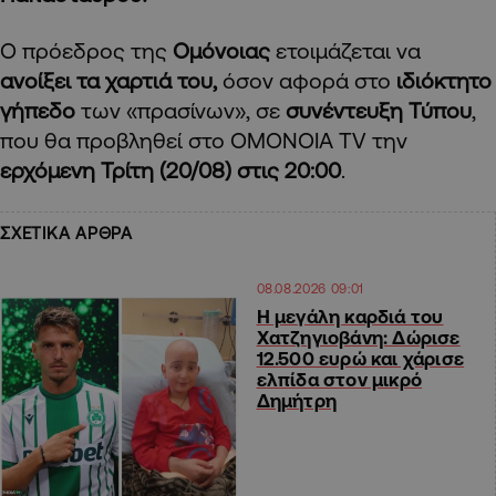
Ο πρόεδρος της
Ομόνοιας
ετοιμάζεται να
ανοίξει τα χαρτιά του,
όσον αφορά στο
ιδιόκτητο
γήπεδο
των «πρασίνων», σε
συνέντευξη Τύπου
,
που θα προβληθεί στο OMONOIA TV την
ερχόμενη Τρίτη (20/08) στις 20:00
.
ΣΧΕΤΙΚΑ ΑΡΘΡΑ
08.08.2026 09:01
Η μεγάλη καρδιά του
Χατζηγιοβάνη: Δώρισε
12.500 ευρώ και χάρισε
ελπίδα στον μικρό
Δημήτρη