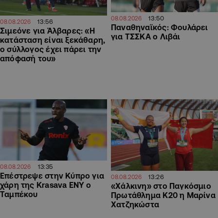
13:50
08.08.2026
13:56
08.08.2026
Παναθηναϊκός: Φουλάρει
Σιμεόνε για Άλβαρες: «Η
για ΤΣΣΚΑ ο Λιβάι
κατάσταση είναι ξεκάθαρη,
ο σύλλογος έχει πάρει την
απόφασή του»
13:35
08.08.2026
Επέστρεψε στην Κύπρο για
13:26
08.08.2026
χάρη της Krasava ΕΝΥ ο
«Χάλκινη» στο Παγκόσμιο
Ταμπέκου
Πρωτάθλημα Κ20 η Μαρίνα
Χατζηκώστα