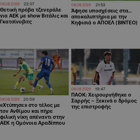
22:07
08.08.2026
21:53
08.08.2026
Θετική πρόβα τζενεράλε
Άφησε υποσχέσεις στα…
για ΑΕΚ με show Βιτάλις και
αποκαλυπτήρια με την
Γκατσίνοβιτς
Κηφισιά ο ΑΠΟΕΛ (ΒΙΝΤΕΟ)
19:47
08.08.2026
ΠΑΟΚ: Χειρουργήθηκε ο
20:59
08.08.2026
Σαρρής – Ξεκινά ο δρόμος
«Χτύπησε» στο τέλος με
της επιστροφής
τον Ανθίμου και πήρε
φιλική νίκη απέναντι στην
ΑΕΚ η Ομόνοια Αραδίππου