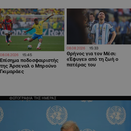
15:33
08.08.2026
Θρήνος για τον Μέσι:
15:45
08.08.2026
«Έφυγε» από τη ζωή ο
Επίσημα ποδοσφαιριστής
πατέρας του
της Άρσεναλ ο Μπρούνο
Γκιμαράες
ΦΩΤΟΓΡΑΦΙΑ ΤΗΣ ΗΜΕΡΑΣ