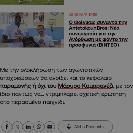
08.08.2026 12:58
Ο Φοίνικας συναντά την
AntetokounBros: Νέα
συνεργασία για την
Ανόρθωση με φόντο την
προσφυγιά (ΒΙΝΤΕΟ)
Με την ολοκλήρωση των αγωνιστικών
υποχρεώσεων θα ανοίξει και το κεφάλαιο
παραμονής ή όχι του
Μάουρο Καμορανέζι
, με τον
ίδιο πάντως να… ντριμπλάρει σχετική ερώτηση
στο περασμένο παιχνίδι.
Alpha Podcasts