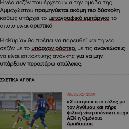
Η νέα σεζόν που έρχεται για την ομάδα της
Αμμοχώστου
προμηνύεται ακόμη πιο δύσκολη
καθώς υπάρχει το
μεταγραφικό εμπάργκο
το
οποίο είναι
οριστικό
.
Η «Κυρία» θα πρέπει να πορευθεί και τη νέα
σεζόν με το
υπάρχον ρόστερ
, με τις
ανανεώσεις
να είναι επιτακτικής ανάγκης
για να μην
υπάρξουν περαιτέρω απώλειες
.
ΣΧΕΤΙΚΑ ΑΡΘΡΑ
08.08.2026 20:59
«Χτύπησε» στο τέλος με
τον Ανθίμου και πήρε
φιλική νίκη απέναντι στην
ΑΕΚ η Ομόνοια
Αραδίππου