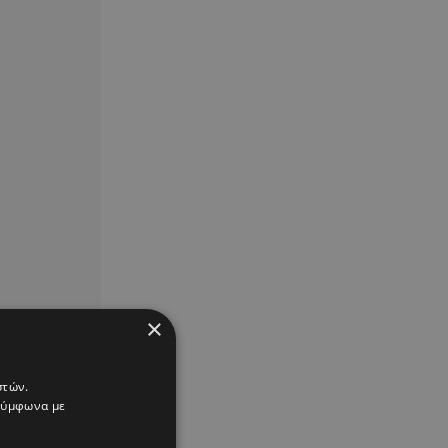
×
στών.
 σύμφωνα με