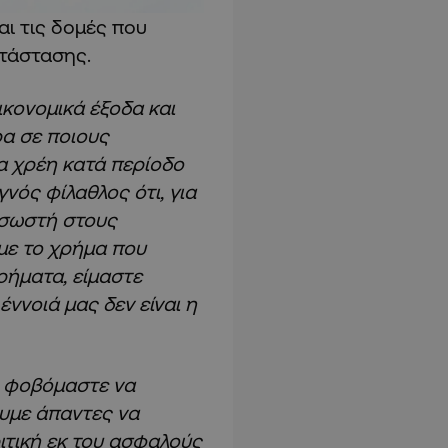
αι τις δομές που
ατάστασης.
κονομικά έξοδα και
ρα σε ποιους
α χρέη κατά περίοδο
γνός φίλαθλος ότι, για
ι σωστή στους
υμε το χρήμα που
χρήματα, είμαστε
ννοιά μας δεν είναι η
α φοβόμαστε να
υμε άπαντες να
ιτική εκ του ασφαλούς