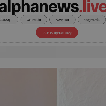
Διεθνή
Οικονομία
Αθλητικά
Ψυχαγωγία
ALPHA της Κυριακής