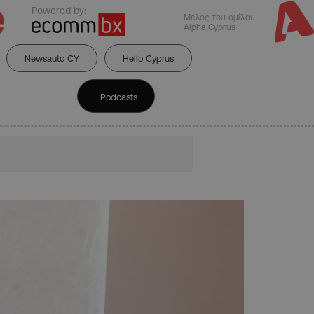
Powered by:
Μέλος του ομίλου
Alpha Cyprus
Newsauto CY
Hello Cyprus
Podcasts