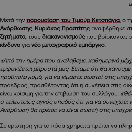
A
Μετά την
παρουσίαση του Τιμούρ Κετσπάγια
, ο 
Ανόρθωσης
,
Κυριάκος Πραστίτης
αναφέρθηκε σ
ζητήματα
, τους
διακανονισμούς
που βρίσκονται σ
κίνδυνο
για
νέο μεταγραφικό εμπάργκο
.
«Από την ημέρα που αναλάβαμε, καθημερινά μέχρ
εμφανίζεται μπροστά μας. Είπαμε ότι θα κάνουμε
προϋπολογισμό, για να είμαστε σωστοί στις υπο
πρόεδρος, προσθέτοντας ότι η συνέπεια στις οι
είναι κρίσιμη για την επιβίωση του συλλόγου:
«Θέλ
ο τελευταίος αγνός οπαδός ότι για να συνεχίσει 
Ανόρθωση θα πρέπει να είναι σωστή στις υποχρε
Σε ερώτηση για το πόσα χρήματα πρέπει να πλη