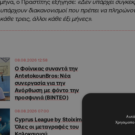
μήνα, ο Πραστίτης εξήγησε:
«Δεν υπάρχει συγκεκ
υπάρχουν διακανονισμοί που πρέπει να πληρώνον
κάθε τρεις, άλλοι κάθε έξι μήνες»
.
08.08.2026 12:58
Ο Φοίνικας συναντά την
AntetokounBros: Νέα
συνεργασία για την
Ανόρθωση με φόντο την
προσφυγιά (ΒΙΝΤΕΟ)
08.08.2026 07:00
Αυτό
Cyprus League by Stoiximan:
Χρησιμοποι
Όλες οι μεταγραφές του
Καλοκαιριού