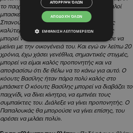
ΑΠΌΡΡΙΨΗ ΌΛΩΝ
το παιχνίδι, υπάρχουν παίκτες που είναι καλοί
μπασκετμπολίστες αλλά δεν το διαβάζουν.
ΑΠΟΔΟΧΉ ΌΛΩΝ
Σπανούλης και Διαμαντίδης είναι από τους
καλύτερους όλων των εποχών, ο δεύτερος
ΕΜΦΆΝΙΣΗ ΛΕΠΤΟΜΕΡΕΙΏΝ
μπορεί να είχε το χάρισμα αλλά αποφάσισε να
μείνει με την οικογένειά του. Και εγώ αν λείπω 20
χρόνια, έχω χάσει γενέθλια, σημαντικές στιγμές,
μπορεί να είμαι καλός προπονητής και να
αποφασίσω ότι δε θέλω να το κάνω για αυτό. Ο
κόουτς Βασίλης ήταν πάρα πολύ καλός στο
μπάσκετ Ο κόουτς Βασίλης μπορεί να διαβάζει το
παιχνίδι, να δίνει κίνητρο, να εμπνέει τους
συμπαίκτες του. Διάλεξε να γίνει προπονητής. Ο
Παπαλουκάς θα μπορούσε να γίνει επίσης, του
αρέσει να μιλάει πολύ
».