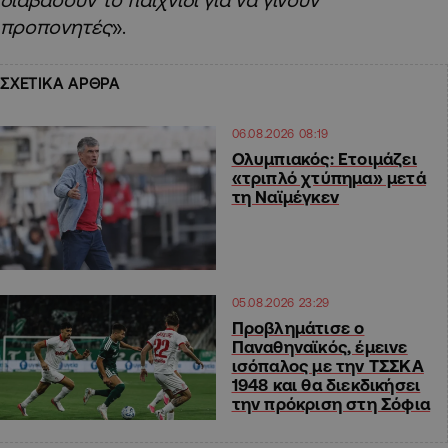
προπονητές
».
ΣΧΕΤΙΚΑ ΑΡΘΡΑ
06.08.2026 08:19
Ολυμπιακός: Ετοιμάζει
«τριπλό χτύπημα» μετά
τη Ναϊμέγκεν
05.08.2026 23:29
Προβλημάτισε ο
Παναθηναϊκός, έμεινε
ισόπαλος με την ΤΣΣΚΑ
1948 και θα διεκδικήσει
την πρόκριση στη Σόφια