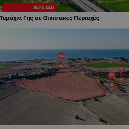
Τεμάχια Γης σε Οικιστικές Περιοχές