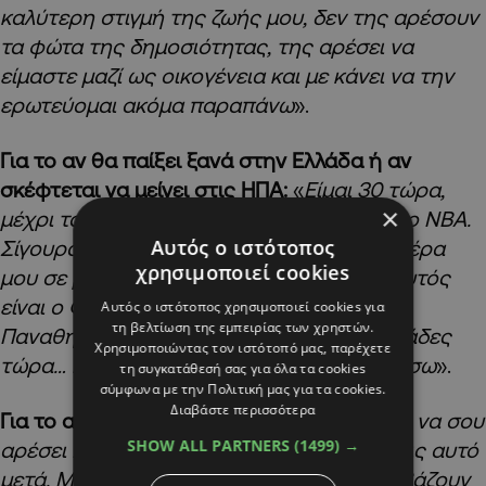
καλύτερη στιγμή της ζωής μου, δεν της αρέσουν
τα φώτα της δημοσιότητας, της αρέσει να
είμαστε μαζί ως οικογένεια και με κάνει να την
ερωτεύομαι ακόμα παραπάνω
».
Για το αν θα παίξει ξανά στην Ελλάδα ή αν
σκέφτεται να μείνει στις ΗΠΑ:
«
Είμαι 30 τώρα,
×
μέχρι τα 36, 38 θα μπορούσα να παίξω στο
NBA
.
Αυτός ο ιστότοπος
Σίγουρα θα μπορούσα να κλείσω την καριέρα
χρησιμοποιεί cookies
μου σε μία ελληνική ομάδα, γιατί όχι; Αν αυτός
είναι ο Φιλαθλητικός, ο Ολυμπιακός, ο
Αυτός ο ιστότοπος χρησιμοποιεί cookies για
τη βελτίωση της εμπειρίας των χρηστών.
Παναθηναϊκός, ο Άρης… Λέμε όλες τις ομάδες
Χρησιμοποιώντας τον ιστότοπό μας, παρέχετε
τώρα… Εδώ ξεκίνησα, εδώ θέλω να τελειώσω
».
τη συγκατάθεσή σας για όλα τα cookies
σύμφωνα με την Πολιτική μας για τα cookies.
Διαβάστε περισσότερα
Για το αν θα γινόταν προπονητής:
«
Πρέπει να σου
SHOW ALL PARTNERS
(1499) →
αρέσει η προπονητική για να ακολουθήσεις αυτό
μετά. Μπορεί να έχουν το χάρισμα να διαβάζουν