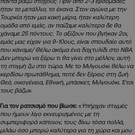
πάντα βάζω στόχους. Πριν από 2-3 εβδομάδες
ήταν το μετάλλιο, το έκανα. Στον αγώνα με την
Τουρκία ήταν μια κακή μέρα, ήταν καλύτερη
ομάδα από εμάς, αν παίζαμε καλύτερα δε θα
χάναμε 25 πόντους. Το αξίζουν που βγήκαν 2οι,
εμάς μας είχαν για 9-10ους, είναι σπουδαίο αυτό
που κάναμε/ Θέλω ακόμα ένα δαχτυλίδι στο
NBA
.
Δεν μπορώ να ξέρω τι θα γίνει στο μέλλον, αυτή
τη στιγμή ζω στο τώρα. Με το Μιλγουόκι θέλω να
κερδίσω πρωτάθλημα, ποτέ δεν ξέρεις στη ζωή.
Θεό, οικογένεια, Εθνική, μπάσκετ, Μιλγουόκι. Έτσι
τους βάζω
».
Για τον ρατσισμό που βίωσε:
«
Υπήρχαν στιγμές
που ήμουν λίγο εκνευρισμένος με τη
συμπεριφορά κάποιον, τους δίνω τόσα πολλά,
μιλάω όσο μπορώ καλύτερα για τη χώρα και μου