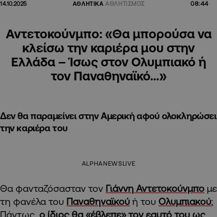
08:44
14.10.2025
ΑΘΛΗΤΙΚΑ
ΑΘΛΗΤΙΣΜΟΣ
Αντετοκούνμπο: «Θα μπορούσα να
κλείσω την καριέρα μου στην
Ελλάδα – Ίσως στον Ολυμπιακό ή
τον Παναθηναϊκό…»
Δεν θα παραμείνει στην Αμερική αφού ολοκληρώσει
την καριέρα του
ALPHANEWSLIVE
Θα φανταζόσασταν τον
Γιάννη Αντετοκούνμπο
με
τη φανέλα του
Παναθηναϊκού
ή του
Ολυμπιακού
;
Πάντως,
ο ίδιος θα «έβλεπε» τον εαυτό του ως