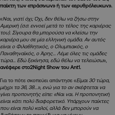
παίκτη των «πράσινων» ή των «ερυθρόλευκων».
«
Ναι, γιατί όχι; Όχι, δεν θέλω να ζήσω στην
Αμερική (σ.σ. εννοεί μετά το τέλος της καριέρας
του). Σίγουρα θα μπορούσα να κλείσω την
καριέρα μου σε μία ελληνική ομάδα. Αν αυτός
είναι ο Φιλαθλητικός, ο Ολυμπιακός, ο
Παναθηναϊκός, ο Άρης… Λέμε όλες τις ομάδες
τώρα… Εδώ ξεκίνησα, εδώ θέλω να τελειώσω
»,
ανέφερε στο
2Night
Show
του Ant
1.
Για το πότε σκοπεύει απάντησε «
Είμαι 30 τώρα,
μέχρι τα 36, 38…», ενώ για το αν σκέφτεται να
γίνει προπονητής είπε: «Ναι ναι. Η προπονητική
είναι κάτι πολύ διαφορετικό. Υπάρχουν παίκτες
που είναι πολύ καλοί, αλλά δεν μπορούν να
διαβάσουν το παιχνίδι για να γίνουν