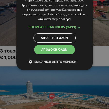
τη βελτίωση της εμπειρίας των χρηστών.
Χρησιμοποιώντας τον ιστότοπό μας, παρέχετε
τη συγκατάθεσή σας για όλα τα cookies
σύμφωνα με την Πολιτική μας για τα cookies.
Διαβάστε περισσότερα
SHOW ALL PARTNERS
(1499) →
ΑΠΌΡΡΙΨΗ ΌΛΩΝ
ΑΠΟΔΟΧΉ ΌΛΩΝ
3 τουριστικά χωράφια στην Αλαμινό,
€4,000,000
ΕΜΦΆΝΙΣΗ ΛΕΠΤΟΜΕΡΕΙΏΝ