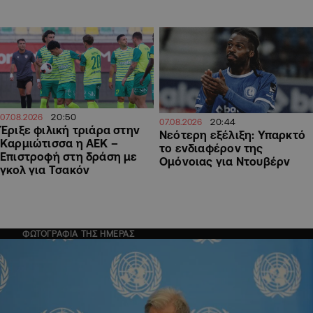
20:50
07.08.2026
20:44
07.08.2026
Έριξε φιλική τριάρα στην
Νεότερη εξέλιξη: Υπαρκτό
Καρμιώτισσα η ΑΕΚ –
το ενδιαφέρον της
Επιστροφή στη δράση με
Ομόνοιας για Ντουβέρν
γκολ για Τσακόν
ΦΩΤΟΓΡΑΦΙΑ ΤΗΣ ΗΜΕΡΑΣ