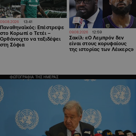
13:41
09.08.2026
Παναθηναϊκός: Επέστρεψε
12:59
09.08.2026
στο Κορωπί ο Τετέι –
Σακίλ: «Ο Λεμπρόν δεν
Ορθάνοιχτο να ταξιδέψει
είναι στους κορυφαίους
στη Σόφια
της ιστορίας των Λέικερς»
ΦΩΤΟΓΡΑΦΙΑ ΤΗΣ ΗΜΕΡΑΣ