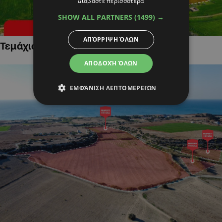
Διαβάστε περισσότερα
SHOW ALL PARTNERS
(1499) →
ΑΠΌΡΡΙΨΗ ΌΛΩΝ
Τεμάχια Γης σε Οικιστικές Περιοχές
ΑΠΟΔΟΧΉ ΌΛΩΝ
ΕΜΦΆΝΙΣΗ ΛΕΠΤΟΜΕΡΕΙΏΝ