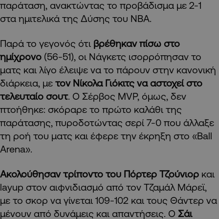
παράταση, ανακτώντας το προβάδισμα με 2-1
στα ημιτελικά της Δύσης του NBA.
Παρά το γεγονός ότι
βρέθηκαν πίσω στο
ημίχρονο
(56-51), οι Νάγκετς ισορρόπησαν το
ματς και λίγο έλειψε να το πάρουν στην κανονική
διάρκεια, με
τον Νίκολα Γιόκιτς να αστοχεί στο
τελευταίο σουτ
. Ο Σέρβος MVP, όμως, δεν
πτοήθηκε: σκόραρε το πρώτο καλάθι της
παράτασης, πυροδοτώντας σερί 7-0 που άλλαξε
τη ροή του ματς και έφερε την έκρηξη στο «Ball
Arena».
Ακολούθησαν τρίποντο του Πόρτερ Τζούνιορ
και
layup στον αιφνιδιασμό από τον Τζαμάλ Μάρεϊ,
με το σκορ να γίνεται 109-102 και τους Θάντερ να
μένουν από δυνάμεις και απαντήσεις. Ο
Σάι