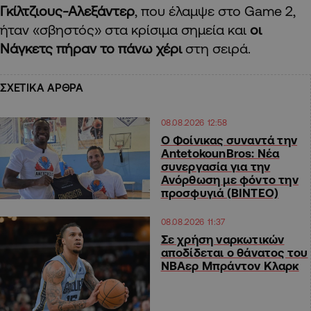
Γκίλτζιους-Αλεξάντερ
, που έλαμψε στο Game 2,
ήταν «σβηστός» στα κρίσιμα σημεία και
οι
Νάγκετς πήραν το πάνω χέρι
στη σειρά.
ΣΧΕΤΙΚΑ ΑΡΘΡΑ
08.08.2026 12:58
Ο Φοίνικας συναντά την
AntetokounBros: Νέα
συνεργασία για την
Ανόρθωση με φόντο την
προσφυγιά (ΒΙΝΤΕΟ)
08.08.2026 11:37
Σε χρήση ναρκωτικών
αποδίδεται ο θάνατος του
ΝΒΑερ Μπράντον Κλαρκ