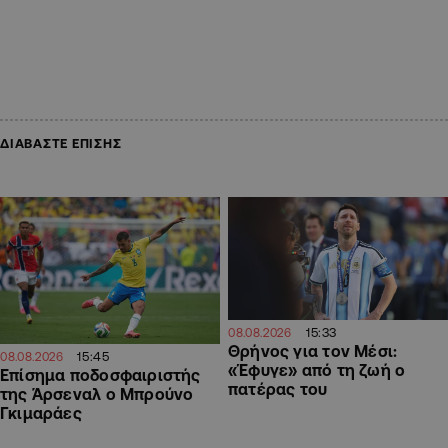
ΔΙΑΒΑΣΤΕ ΕΠΙΣΗΣ
15:33
08.08.2026
Θρήνος για τον Μέσι:
15:45
08.08.2026
«Έφυγε» από τη ζωή ο
Επίσημα ποδοσφαιριστής
πατέρας του
της Άρσεναλ ο Μπρούνο
Γκιμαράες