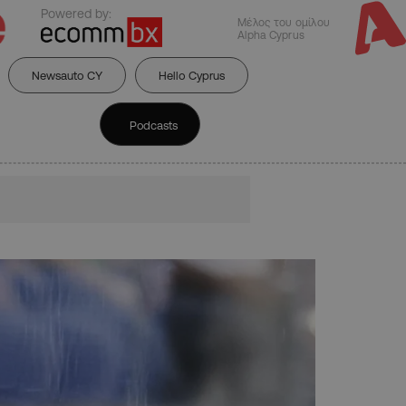
Powered by:
Μέλος του ομίλου
Alpha Cyprus
Newsauto CY
Hello Cyprus
Podcasts