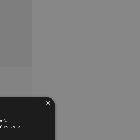
×
στών.
 σύμφωνα με