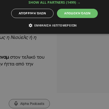
SHOW ALL PARTNERS
(1499) →
ό. Αν συμβεί κάτι
ουμε για τέτοιου
ΑΠΌΡΡΙΨΗ ΌΛΩΝ
ΑΠΟΔΟΧΉ ΌΛΩΝ
αι πραγματικό. Δεν
 βρισκόμαστε εμείς.
ΕΜΦΆΝΙΣΗ ΛΕΠΤΟΜΕΡΕΙΏΝ
αρη, έτσι δεν είναι;
πως η Νιούελς ή η
εναμ
στον τελικό του
ην ήττα από την
Alpha Podcasts