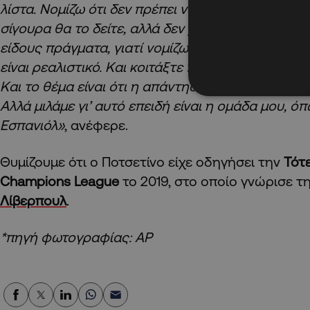
λίστα. Νομίζω ότι δεν πρέπει να ανησυχείτε γι’ αυτ
σίγουρα θα το δείτε, αλλά δεν μπορούμε να μιλήσ
είδους πράγματα, γιατί νομίζω ότι σήμερα δεν είν
είναι ρεαλιστικό. Και κοιτάξτε πού βρίσκομαι, πού
Και το θέμα είναι ότι η απάντηση είναι τόσο ξεκάθ
Αλλά μιλάμε γι’ αυτό επειδή είναι η ομάδα μου, ό
Εσπανιόλ»
, ανέφερε.
Θυμίζουμε ότι ο Ποτσετίνο είχε οδηγήσει την
Τότ
Champions League
το 2019, στο οποίο γνώρισε τ
Λίβερπουλ
.
*πηγή φωτογραφίας: AP