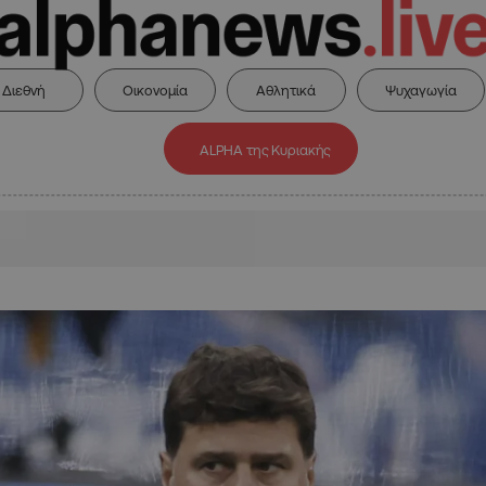
Διεθνή
Οικονομία
Αθλητικά
Ψυχαγωγία
ALPHA της Κυριακής