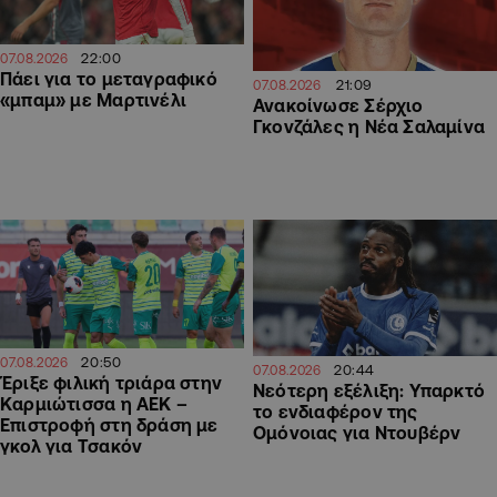
22:00
07.08.2026
Πάει για το μεταγραφικό
21:09
07.08.2026
«μπαμ» με Μαρτινέλι
Ανακοίνωσε Σέρχιο
Γκονζάλες η Νέα Σαλαμίνα
20:50
07.08.2026
20:44
07.08.2026
Έριξε φιλική τριάρα στην
Νεότερη εξέλιξη: Υπαρκτό
Καρμιώτισσα η ΑΕΚ –
το ενδιαφέρον της
Επιστροφή στη δράση με
Ομόνοιας για Ντουβέρν
γκολ για Τσακόν