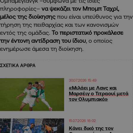
Ομπαμεγιάνγκ –σύμφωνα με τις ίδιες
πληροφορίες–
να ψεκάζει τον Μπομπ Ταχρί,
μέλος της διοίκησης
που είναι υπεύθυνος για την
τήρηση της πειθαρχίας και των κανονισμών
εντός της ομάδας.
Το περιστατικό προκάλεσε
την έντονη αντίδραση του ίδιου
, ο οποίος
ενημέρωσε άμεσα τη διοίκηση.
ΣΧΕΤΙΚΑ ΑΡΘΡΑ
30.07.2026 15:49
«Μιλάει με Λανς και
Μαρσέιγ ο Τιτραουί μετά
τον Ολυμπιακό»
15.07.2026 16:02
Κάνει δικό της τον