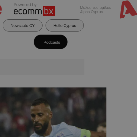
Powered by:
Μέλος του ομίλου
Alpha Cyprus
Newsauto CY
Hello Cyprus
Podcasts