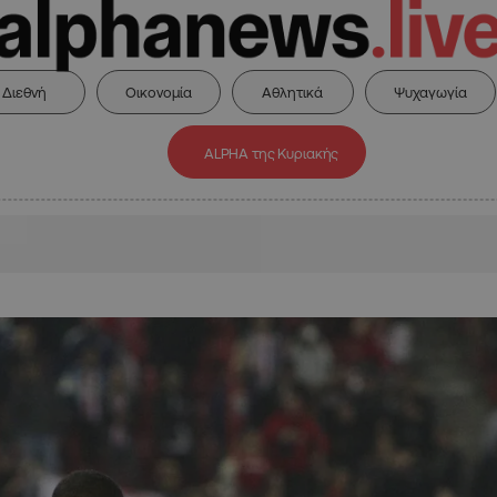
Διεθνή
Οικονομία
Αθλητικά
Ψυχαγωγία
ALPHA της Κυριακής