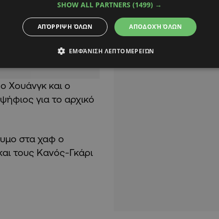
SHOW ALL PARTNERS
(1499) →
 φανέλα βασικού στη
Κύπελλο Ελλάδας
ΑΠΌΡΡΙΨΗ ΌΛΩΝ
ΑΠΟΔΟΧΉ ΌΛΩΝ
ΕΜΦΆΝΙΣΗ ΛΕΠΤΟΜΕΡΕΙΏΝ
ο Χουάνγκ και ο
οψήφιος για το αρχικό
δυμο στα χαφ ο
και τους Κανός-Γκάρι