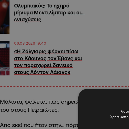
Ολυμπιακός: Το ηχηρό
μήνυμα Μεντιλίμπαρ και οι…
ενισχύσεις
06.08.2026 19:40
«Η Ζάλγκιρις φέρνει πίσω
στο Κάουνας τον Έβανς και
τον παραχωρεί δανεικό
στους Λόντον Λάιονς»
Μάλιστα, φαίνεται πως σημειώνεται ανατροπή σ
του στους Πειραιώτες.
Αυτό
Χρησιμοποι
Από εκεί που ήταν στην… πόρτα της εξόδου από τ