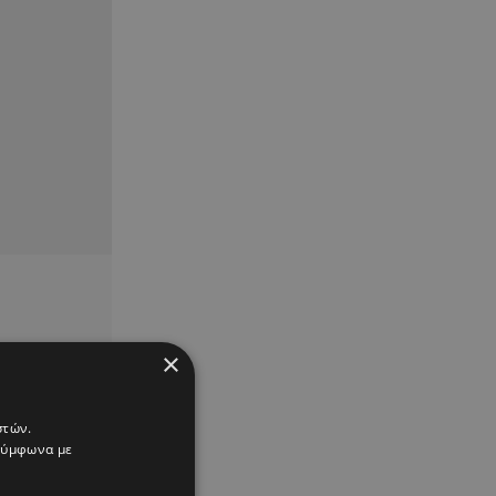
×
στών.
 σύμφωνα με