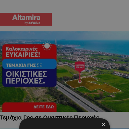
Τεμάχια Γης σε Οικιστικές Περιοχές
×